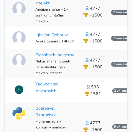
intelekt
4777
Andijon shahar - 1 -
2 йил аввал
~1500
sonli umumta‘lim
maktabi
4777
Iqboljon Qohorov
2 йил аввал
~1500
Asaka tumani 11-IDUMI
Ergashbek Jadigerov
4777
Nukus shahar 1 sonli
1 йил аввал
~1500
ixtisoslashtirilgan
maktab internati
Yaqubov Iso
596
Anvarovich
2 ой аввал
1561
..
Botiraliyev
Behruzbek
Muhammad al-
4777
9 ой аввал
Xorazmiy nomidagi
~1500