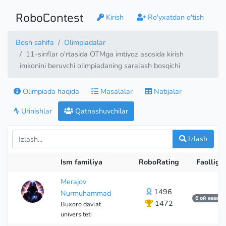
RoboContest
Kirish
Ro'yxatdan o'tish
Bosh sahifa
Olimpiadalar
11-sinflar o'rtasida OTMga imtiyoz asosida kirish
imkonini beruvchi olimpiadaning saralash bosqichi
Olimpiada haqida
Masalalar
Natijalar
Urinishlar
Qatnashuvchilar
Izlash
Ism familiya
RoboRating
Faolligi
Merajov
1496
Nurmuhammad
6 ой аввал
1472
Buxoro davlat
universiteti