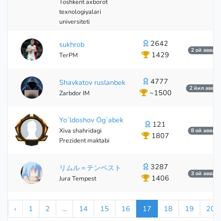
Toshkent axborot
texnologiyalari
universiteti
2642
sukhrob
2 ой аввал
1429
TerPM
4777
Shavkatov ruslanbek
2 йил аввал
~1500
Zarbdor IM
Yo`ldoshov Og`abek
121
Xiva shahridagi
8 ой аввал
1807
Prezident maktabi
121
3287
リムル＝テンペスト
3 ой аввал
1406
Jura Tempest
‹
1
2
...
14
15
16
17
18
19
20