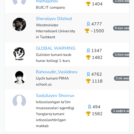
Mamajonov
1 йил аввал
1404
BUIC IT company
Sheraliyev Dilshod
4777
Westminister
5 кун аввал
~1500
Internatioanl University
in Tashkent
GLOBAL WARMING
1347
Guliston tumani kasb
1 йил аввал
1482
hunar kollegi 1-kurs
Bahovudin_Vaslidinov
4762
Uychi tumani PIIMA
3 ой аввал
1118
school.uz
Sadullayev Shoxrux
Ixtisoslashgan ta'lim
494
muassasalari agentligi
1 ҳафта авва
1582
Yangiariq tumani
ixtisoslashtirilgan
maktab