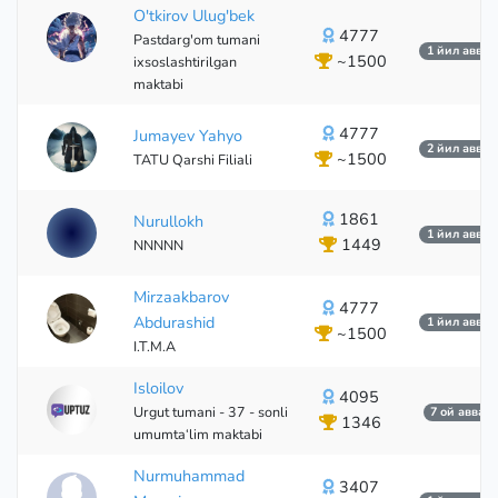
O'tkirov Ulug'bek
4777
Pastdarg'om tumani
1 йил аввал
~1500
ixsoslashtirilgan
maktabi
4777
Jumayev Yahyo
2 йил аввал
~1500
TATU Qarshi Filiali
1861
Nurullokh
1 йил аввал
1449
NNNNN
Mirzaakbarov
4777
Abdurashid
1 йил аввал
~1500
I.T.M.A
Isloilov
4095
Urgut tumani - 37 - sonli
7 ой аввал
1346
umumta‘lim maktabi
Nurmuhammad
3407