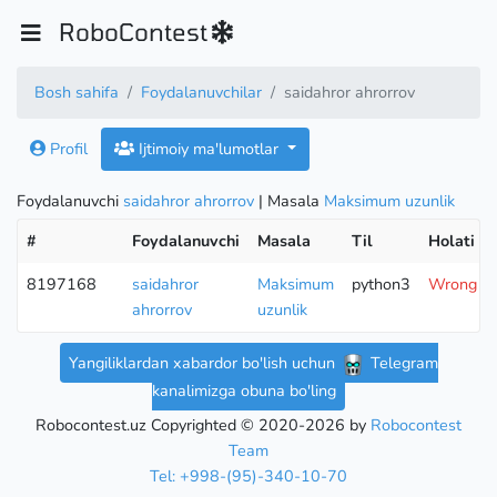
RoboContest
Bosh sahifa
Foydalanuvchilar
saidahror ahrorrov
Profil
Ijtimoiy ma'lumotlar
Foydalanuvchi
saidahror ahrorrov
| Masala
Maksimum uzunlik
#
Foydalanuvchi
Masala
Til
Holati
8197168
saidahror
Maksimum
python3
Wrong an
ahrorrov
uzunlik
Yangiliklardan xabardor bo'lish uchun
Telegram
kanalimizga obuna bo'ling
Robocontest.uz Copyrighted © 2020-2026 by
Robocontest
Team
Tel: +998-(95)-340-10-70