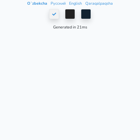
Oʻzbekcha
Русский
English
Qaraqalpaqsha
Generated in 21ms