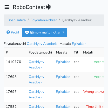
RoboContest
Bosh sahifa
Foydalanuvchilar
Qarshiyev Asadbek
Profil
Ijtimoiy ma'lumotlar
Foydalanuvchi
Qarshiyev Asadbek
| Masala
Egizaklar
#
Foydalanuvchi
Masala
Til
Holati
1410776
Qarshiyev
Egizaklar
cpp
Accepte
Asadbek
17698
Qarshiyev
Egizaklar
cpp
Accepte
Asadbek
17697
Qarshiyev
Egizaklar
cpp
Wrong answer (
Asadbek
17582
Qarshiyev
Egizaklar
cpp
Time limit (te