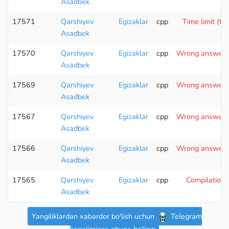
Asadbek
17571
Qarshiyev
Egizaklar
cpp
Time limit (te
Asadbek
17570
Qarshiyev
Egizaklar
cpp
Wrong answer (
Asadbek
17569
Qarshiyev
Egizaklar
cpp
Wrong answer (
Asadbek
17567
Qarshiyev
Egizaklar
cpp
Wrong answer (
Asadbek
17566
Qarshiyev
Egizaklar
cpp
Wrong answer (
Asadbek
17565
Qarshiyev
Egizaklar
cpp
Compilation 
Asadbek
Yangiliklardan xabardor bo'lish uchun
Telegram
kanalimizga obuna bo'ling