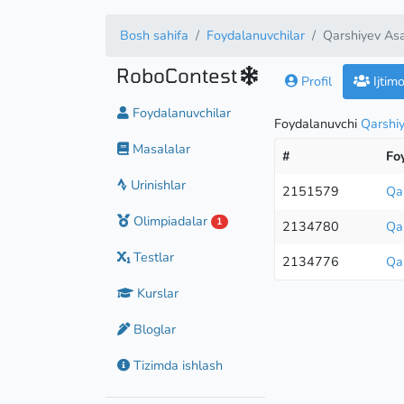
Bosh sahifa
Foydalanuvchilar
Qarshiyev As
RoboContest
Profil
Ijtim
Foydalanuvchilar
Foydalanuvchi
Qarshi
Masalalar
#
Fo
Urinishlar
2151579
Qa
Olimpiadalar
1
2134780
Qa
Testlar
2134776
Qa
Kurslar
Bloglar
Tizimda ishlash