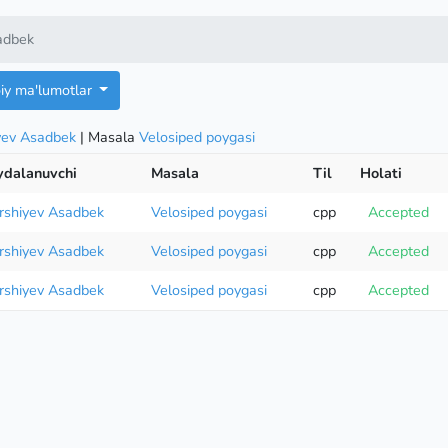
adbek
oiy ma'lumotlar
yev Asadbek
| Masala
Velosiped poygasi
ydalanuvchi
Masala
Til
Holati
rshiyev Asadbek
Velosiped poygasi
cpp
Accepted
rshiyev Asadbek
Velosiped poygasi
cpp
Accepted
rshiyev Asadbek
Velosiped poygasi
cpp
Accepted