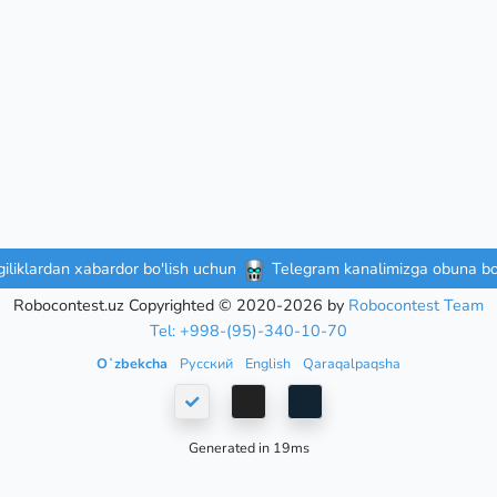
iliklardan xabardor bo'lish uchun
Telegram kanalimizga obuna bo'
Robocontest.uz Copyrighted © 2020-2026 by
Robocontest Team
Tel: +998-(95)-340-10-70
Oʻzbekcha
Русский
English
Qaraqalpaqsha
Generated in 19ms