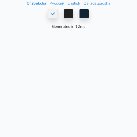
Oʻzbekcha
Русский
English
Qaraqalpaqsha
Generated in 12ms