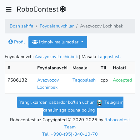
RoboContest
Bosh sahifa
Foydalanuvchilar
Avazyozov Lochinbek
Profil
Ijtimoiy ma'lumotlar
Foydalanuvchi
Avazyozov Lochinbek
| Masala
Taqqoslash
#
Foydalanuvchi
Masala
Til
Holati
V
7586132
Avazyozov
Taqqoslash
cpp
Accepted
1
Lochinbek
Yangiliklardan xabardor bo'lish uchun
Telegram
kanalimizga obuna bo'ling
Robocontest.uz Copyrighted © 2020-2026 by
Robocontest
Team
Tel: +998-(95)-340-10-70