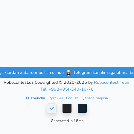
iliklardan xabardor bo'lish uchun
Telegram kanalimizga obuna bo'
Robocontest.uz Copyrighted © 2020-2026 by
Robocontest Team
Tel: +998-(95)-340-10-70
Oʻzbekcha
Русский
English
Qaraqalpaqsha
Generated in 18ms