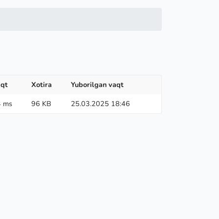
qt
Xotira
Yuborilgan vaqt
4 ms
96 KB
25.03.2025 18:46