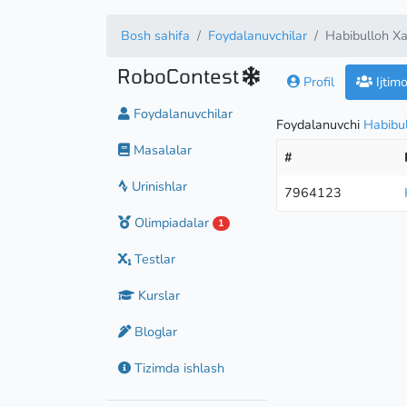
Bosh sahifa
Foydalanuvchilar
Habibulloh Xa
RoboContest
Profil
Ijtim
Foydalanuvchilar
Foydalanuvchi
Habibul
Masalalar
#
Urinishlar
7964123
Olimpiadalar
1
Testlar
Kurslar
Bloglar
Tizimda ishlash