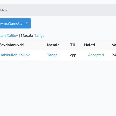
lilov
oiy ma'lumotlar
loh Xalilov
| Masala
Tanga
Foydalanuvchi
Masala
Til
Holati
Va
Habibulloh Xalilov
Tanga
cpp
Accepted
2