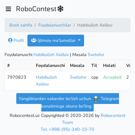
RoboContest
Bosh sahifa
Foydalanuvchilar
Habibulloh Xalilov
Profil
Ijtimoiy ma'lumotlar
Foydalanuvchi
Habibulloh Xalilov
| Masala
Svetofor
#
Foydalanuvchi
Masala
Til
Holati
Vaq
7970823
Habibulloh
Svetofor
cpp
Accepted
2 m
Xalilov
Yangiliklardan xabardor bo'lish uchun
Telegram
kanalimizga obuna bo'ling
Robocontest.uz Copyrighted © 2020-2026 by
Robocontest
Team
Tel: +998-(95)-340-10-70