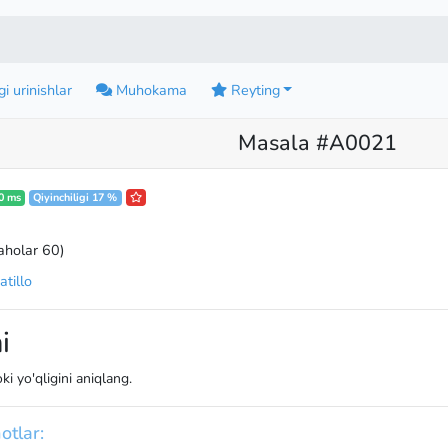
i urinishlar
Muhokama
Reyting
Masala #A0021
0 ms
Qiyinchiligi 17 %
aholar 60
)
tillo
i
ki yo'qligini aniqlang.
otlar: