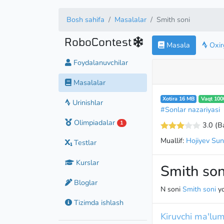
Bosh sahifa
Masalalar
Smith soni
RoboContest
Masala
Oxirg
Foydalanuvchilar
Masalalar
Xotira 16 MB
Vaqt 100
Urinishlar
#Sonlar nazariyasi
Olimpiadalar
1
3.0
(B
Muallif:
Hojiyev Suna
Testlar
Kurslar
Smith son
Bloglar
N soni
Smith soni
yo
Tizimda ishlash
Kiruvchi ma'lum