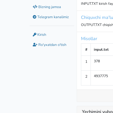
INPUT.TXT kirish fay
Bizning jamoa
Telegram kanalimiz
Chiquvchi ma'lu
OUTPUT.TXT chiqish 
Kirish
Misollar
Ro'yxatdan o'tish
#
input.txt
1
378
2
4937775
Yechimini yubo