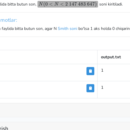
N (0 <N
(
0
<
<
2
147
483
647
)
lida bitta butun son,
soni kiritiladi.
N
N
<2 \space
147\space
motlar:
483\space
647)
faylida bitta butun son, agar N
Smith soni
bo'lsa 1 aks holda 0 chiqarin
output.txt
1
1
rish