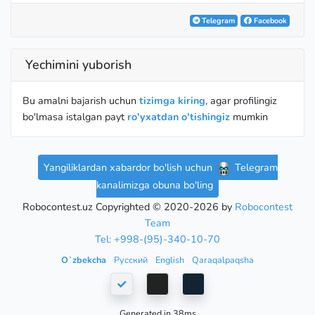
Telegram
Facebook
Yechimini yuborish
Bu amalni bajarish uchun
tizimga kiring
, agar profilingiz
bo'lmasa istalgan payt
ro'yxatdan o'tishingiz
mumkin
Yangiliklardan xabardor bo'lish uchun
Telegram
kanalimizga obuna bo'ling
Robocontest.uz Copyrighted © 2020-2026 by
Robocontest
Team
Tel: +998-(95)-340-10-70
Oʻzbekcha
Русский
English
Qaraqalpaqsha
Generated in 38ms