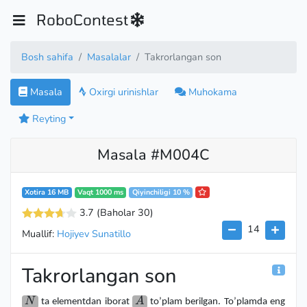
RoboContest
Bosh sahifa
Masalalar
Takrorlangan son
Masala
Oxirgi urinishlar
Muhokama
Reyting
Masala #M004C
Xotira 16 MB
Vaqt 1000 ms
Qiyinchiligi 10 %
3.7
(Baholar 30
)
14
Muallif:
Hojiyev Sunatillo
Takrorlangan son
N
A
N
A
ta elementdan iborat
to’plam berilgan. To’plamda eng