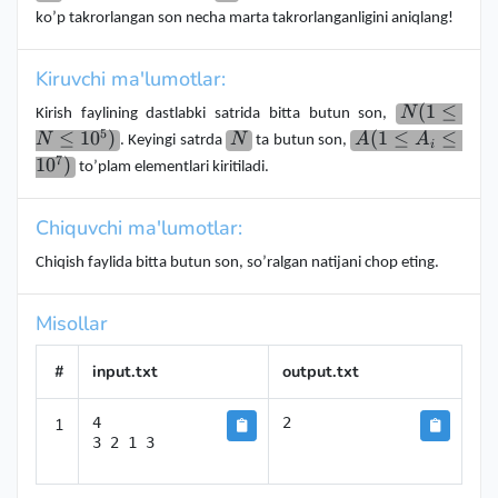
ko’p takrorlangan son necha marta takrorlanganligini aniqlang!
Kiruvchi ma'lumotlar:
N(1
(
1
≤
N
Kirish faylining dastlabki satrida bitta butun son,
\le N
5
≤
1
0
)
N
A(1
(
1
≤
≤
N
N
A
A
. Keyingi satrda
ta butun son,
i
\le
\le
7
1
0
)
to’plam elementlari kiritiladi.
10^5)
A_i
\le
Chiquvchi ma'lumotlar:
10^7)
Chiqish faylida bitta butun son, so’ralgan natijani chop eting.
Misollar
#
input.txt
output.txt
1
4

2
3 2 1 3