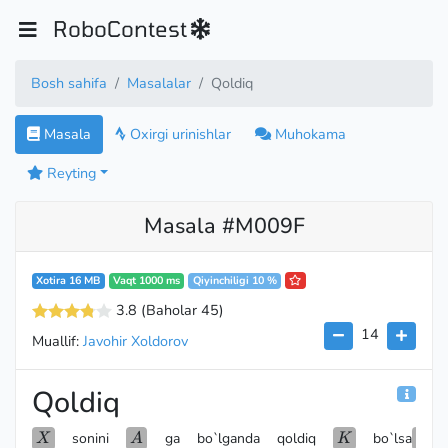
RoboContest
Bosh sahifa
Masalalar
Qoldiq
Masala
Oxirgi urinishlar
Muhokama
Reyting
Masala #M009F
Xotira 16 MB
Vaqt 1000 ms
Qiyinchiligi 10 %
3.8
(Baholar 45
)
14
Muallif:
Javohir Xoldorov
Qoldiq
X
A
K
X
sonini
ga bo`lganda qoldiq
bo`lsa
X
A
K