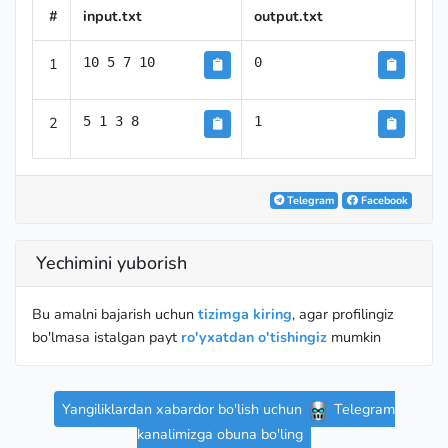
#
input.txt
output.txt
1
10 5 7 10
0
2
5 1 3 8
1
Telegram
Facebook
Yechimini yuborish
Bu amalni bajarish uchun
tizimga kiring
, agar profilingiz
bo'lmasa istalgan payt
ro'yxatdan o'tishingiz
mumkin
Yangiliklardan xabardor bo'lish uchun
Telegram
kanalimizga obuna bo'ling