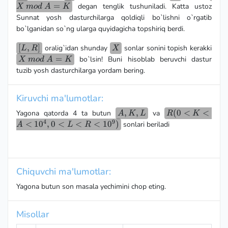
\sp
=
degan tenglik tushuniladi. Katta ustoz
X
m
o
d
A
K
mo
Sunnat yosh dasturchilarga qoldiqli bo`lishni o`rgatib
\sp
bo`lganidan so`ng ularga quyidagicha topshiriq berdi.
A =
[L,
[
,
]
X
oralig`idan shunday
sonlar sonini topish kerakki
L
R
X
R]
X
=
bo`lsin! Buni hisoblab beruvchi dastur
X
m
o
d
A
K
\space
tuzib yosh dasturchilarga yordam bering.
mod
\space
Kiruvchi ma'lumotlar:
A = K
A,
,
,
R (0
(
0
<
<
Yagona qatorda 4 ta butun
va
A
K
L
R
K
4
9
K,
< K
<
1
0
,
0
<
<
<
1
0
)
sonlari beriladi
A
L
R
L
< A
<
10^4
, 0 <
Chiquvchi ma'lumotlar:
L <
R <
Yagona butun son masala yechimini chop eting.
10^9)
Misollar