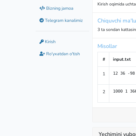
Kirish oqimida uchta
Bizning jamoa
Chiquvchi ma'lu
Telegram kanalimiz
3 ta sondan kattasini
Kirish
Misollar
Ro'yxatdan o'tish
#
input.txt
1
12 36 -98
2
1000 1 36
Yechimini yubo