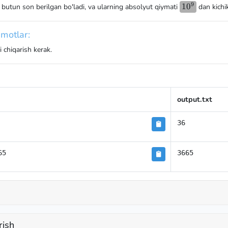
9
10^9
1
0
 butun son berilgan bo'ladi, va ularning absolyut qiymati
dan kichik
motlar:
 chiqarish kerak.
output.txt
36
65
3665
rish