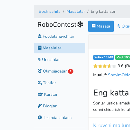
Bosh sahifa
Masalalar
Eng katta son
RoboContest
Masala
Oxirg
Foydalanuvchilar
Masalalar
Xotira 16 MB
Vaqt 100
Urinishlar
3.6
(B
Olimpiadalar
1
Muallif:
ShoyimOblo
Testlar
Eng katta
Kurslar
Sonlar ustida amall
Bloglar
sonni chiqarish kerak
Tizimda ishlash
Kiruvchi ma'lum