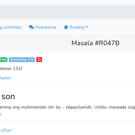
i urinishlar
Muhokama
Reyting
Masala #R047B
0 ms
Qiyinchiligi 2 %
aholar 132
)
qulov
 son
arning eng muhimlaridan biri bu - taqqoslashdir. Ushbu masalada siz
.
otlar: