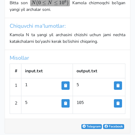
6
N(0
(
0
≤
≤
1
0
)
Bitta son
Kamola chizmoqchi bo’lgan
N
N
\le N
yangi yil archalar soni.
\le
10^6)
Chiquvchi ma'lumotlar:
Kamola N ta yangi yil archasini chizishi uchun jami nechta
katakchalarni bo’yashi kerak bo’lishini chiqaring.
Misollar
#
input.txt
output.txt
1
1
5
2
5
105
Telegram
Facebook