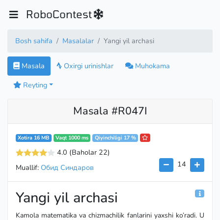
RoboContest
Bosh sahifa
Masalalar
Yangi yil archasi
Masala
Oxirgi urinishlar
Muhokama
Reyting
Masala #R047I
Xotira 16 MB
Vaqt 1000 ms
Qiyinchiligi 17 %
4.0
(Baholar 22
)
14
Muallif:
Обид Синдаров
Yangi yil archasi
Kamola matematika va chizmachilik fanlarini yaxshi ko’radi. U