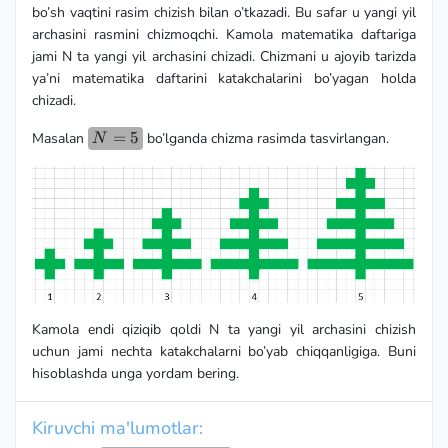
bo’sh vaqtini rasim chizish bilan o’tkazadi. Bu safar u yangi yil
archasini rasmini chizmoqchi. Kamola matematika daftariga
jami N ta yangi yil archasini chizadi. Chizmani u ajoyib tarizda
ya’ni matematika daftarini katakchalarini bo’yagan holda
chizadi.
N=5
=
5
Masalan
bo’lganda chizma rasimda tasvirlangan.
N
Kamola endi qiziqib qoldi N ta yangi yil archasini chizish
uchun jami nechta katakchalarni bo’yab chiqqanligiga. Buni
hisoblashda unga yordam bering.
Kiruvchi ma'lumotlar: