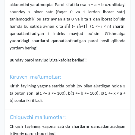
akkountini yaratmoqda. Parol sifatida esa n = a + b uzunlikdagi
shunday s binar satr (faqat 0 va 1 lardan iborat satr)
tanlamoqchiki bu satr aynan a ta 0 va b ta 1 dan iborat bo’lsin
hamda bu satrda aynan x ta s[i] != s[i+1] (1 <= i < n) shartni
qanoatlantiradigan i indeks mavjud bo’lsin. G’ishmatga
yuqoridagi shartlarni qanoatlantiradigan parol hosil qilishda
yordam bering!
Bunday parol mavjudligiga kafolat beriladi!
Kiruvchi ma'lumotlar:
Kirish faylining yagona satrida bo’sh joy bilan ajratilgan holda 3
ta butun son, a(1 <= a <= 100), b(1 <= b <= 100), x(1 <= x < a +
b) sonlari kiritiladi.
Chiquvchi ma'lumotlar:
Chiqish faylining yagona satrida shartlarni qanoatlantiradigan
ixtiyoriy parol chop eting!