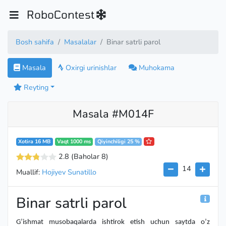
RoboContest
Bosh sahifa
Masalalar
Binar satrli parol
Masala
Oxirgi urinishlar
Muhokama
Reyting
Masala #M014F
Xotira 16 MB
Vaqt 1000 ms
Qiyinchiligi 25 %
2.8
(Baholar 8
)
14
Muallif:
Hojiyev Sunatillo
Binar satrli parol
G’ishmat musobaqalarda ishtirok etish uchun saytda o’z