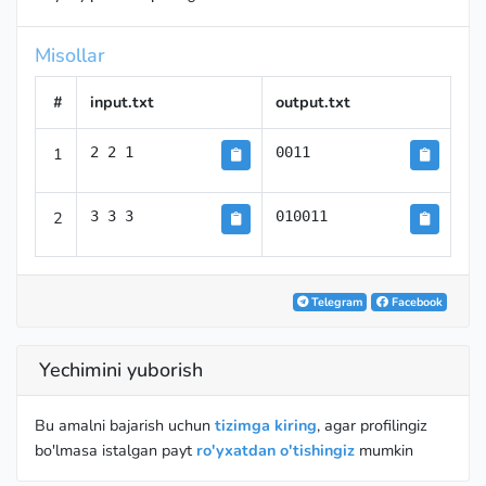
Misollar
#
input.txt
output.txt
1
2 2 1
0011
2
3 3 3
010011
Telegram
Facebook
Yechimini yuborish
Bu amalni bajarish uchun
tizimga kiring
, agar profilingiz
bo'lmasa istalgan payt
ro'yxatdan o'tishingiz
mumkin