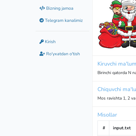
Bizning jamoa
Telegram kanalimiz
Kirish
Ro'yxatdan o'tish
Kiruvchi ma'lum
Birinchi qatorda N na
Chiquvchi ma'lu
Mos ravishta 1, 2 va 
Misollar
#
input.txt