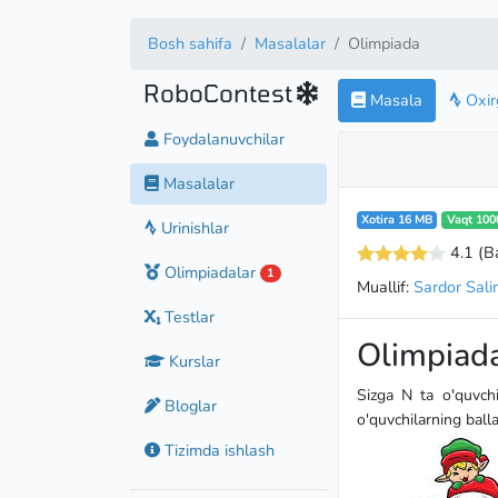
Bosh sahifa
Masalalar
Olimpiada
RoboContest
Masala
Oxirg
Foydalanuvchilar
Masalalar
Xotira 16 MB
Vaqt 100
Urinishlar
4.1
(B
Olimpiadalar
1
Muallif:
Sardor Sal
Testlar
Olimpiad
Kurslar
Sizga N ta o'quvchi
Bloglar
o'quvchilarning balla
Tizimda ishlash