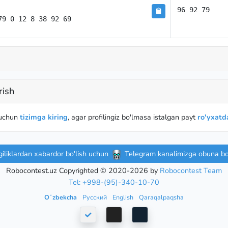
96 92 79
79 0 12 8 38 92 69
rish
 uchun
tizimga kiring
, agar profilingiz bo'lmasa istalgan payt
ro'yxatda
iliklardan xabardor bo'lish uchun
Telegram kanalimizga obuna bo'
Robocontest.uz Copyrighted © 2020-2026 by
Robocontest Team
Tel: +998-(95)-340-10-70
Oʻzbekcha
Русский
English
Qaraqalpaqsha