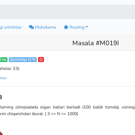
i urinishlar
Muhokama
Reyting
Masala #M019I
0 ms
Qiyinchiligi 11 %
aholar 33
)
imov
a
larning olimpiadada olgan ballari beriladi (100 ballik tizmda). siznin
rini chiqarishdan iborat. ( 3 <= N <= 1000)