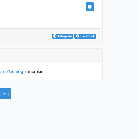
Telegram
Facebook
n o'tishingiz
mumkin
ling