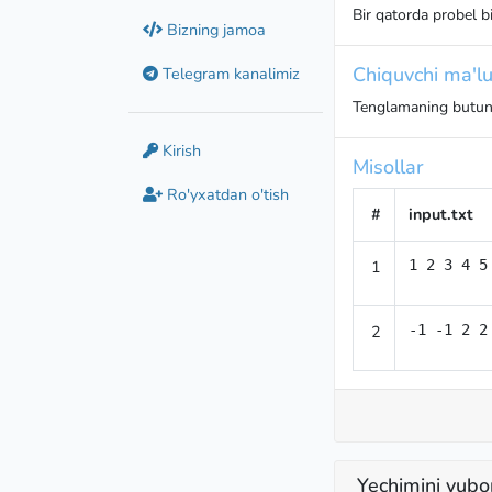
Bir qatorda probel b
Bizning jamoa
Chiquvchi ma'lu
Telegram kanalimiz
Tenglamaning butun y
Kirish
Misollar
Ro'yxatdan o'tish
#
input.txt
1
1 2 3 4 5
2
-1 -1 2 2
Yechimini yubo