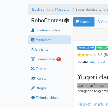
Bosh sahifa
Masalalar
Yuqori darajali teng
RoboContest
Masala
Oxirg
Foydalanuvchilar
Masalalar
Xotira 16 MB
Vaqt 100
Urinishlar
3.3
(B
Olimpiadalar
1
Muallif:
Alijonov A'
Testlar
Yuqori da
Kurslar
4
3
2
ax^4+bx^3+cx
+
+
a
x
b
x
c
x
Bloglar
berilganda tenglaman
Tizimda ishlash
Kiruvchi ma'lum