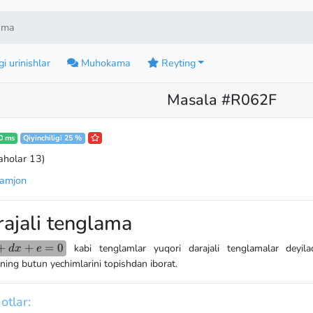
lama
i urinishlar
Muhokama
Reyting
Masala #R062F
0 ms
Qiyinchiligi 25 %
aholar 13
)
zamjon
rajali tenglama
^2+dx+e=0
+
+
=
0
kabi tenglamlar yuqori darajali tenglamalar deyiladi
d
x
e
ing butun yechimlarini topishdan iborat.
otlar: