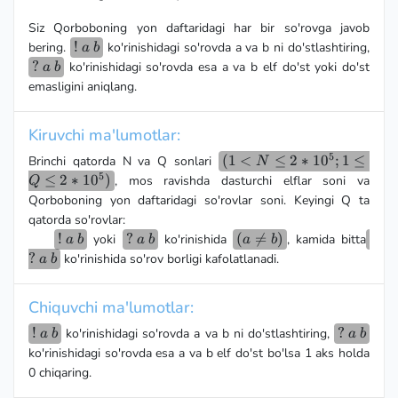
Siz Qorboboning yon daftaridagi har bir so'rovga javob
!\space
!
bering.
ko'rinishidagi so'rovda a va b ni do'stlashtiring,
a
b
a
?
?
ko'rinishidagi so'rovda esa a va b elf do'st yoki do'st
a
b
\space
\space
emasligini aniqlang.
b
a
\space
Kiruvchi ma'lumotlar:
b
5
(1<N\leq
(
1
<
≤
2
∗
1
0
;
1
≤
Brinchi qatorda N va Q sonlari
N
5
2*10^5;
≤
2
∗
1
0
)
, mos ravishda dasturchi elflar soni va
Q
1\leq Q
Qorboboning yon daftaridagi so'rovlar soni. Keyingi Q ta
\leq
qatorda so'rovlar:
2*10^5)
!\space
!
?
?
(a
(

=
)
?
yoki
ko'rinishida
, kamida bitta
a
b
a
b
a
b
a
\space
\not=
\sp
?
ko'rinishida so'rov borligi kafolatlanadi.
a
b
\space
a
b)
a
b
\space
\sp
Chiquvchi ma'lumotlar:
b
b
!\space
!
?
?
ko'rinishidagi so'rovda a va b ni do'stlashtiring,
a
b
a
b
a
\space
ko'rinishidagi so'rovda esa a va b elf do'st bo'lsa 1 aks holda
\space
a
0 chiqaring.
b
\space