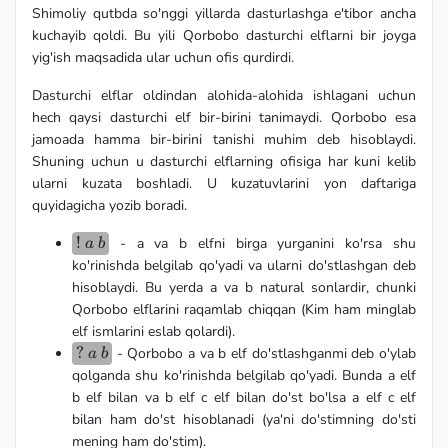
Shimoliy qutbda so'nggi yillarda dasturlashga e'tibor ancha
kuchayib qoldi. Bu yili Qorbobo dasturchi elflarni bir joyga
yig'ish maqsadida ular uchun ofis qurdirdi.
Dasturchi elflar oldindan alohida-alohida ishlagani uchun
hech qaysi dasturchi elf bir-birini tanimaydi. Qorbobo esa
jamoada hamma bir-birini tanishi muhim deb hisoblaydi.
Shuning uchun u dasturchi elflarning ofisiga har kuni kelib
ularni kuzata boshladi. U kuzatuvlarini yon daftariga
quyidagicha yozib boradi.
!\space
!
- a va b elfni birga yurganini ko'rsa shu
a
b
a
ko'rinishda belgilab qo'yadi va ularni do'stlashgan deb
\space
hisoblaydi. Bu yerda a va b natural sonlardir, chunki
b
Qorbobo elflarini raqamlab chiqqan (Kim ham minglab
elf ismlarini eslab qolardi).
?
?
- Qorbobo a va b elf do'stlashganmi deb o'ylab
a
b
\space
qolganda shu ko'rinishda belgilab qo'yadi. Bunda a elf
a
b elf bilan va b elf c elf bilan do'st bo'lsa a elf c elf
\space
bilan ham do'st hisoblanadi (ya'ni do'stimning do'sti
b
mening ham do'stim).