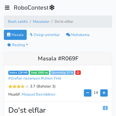
RoboContest
Bosh sahifa
Masalalar
Do'st elflar
Masala
Oxirgi urinishlar
Muhokama
Reyting
Masala #R069F
Xotira 128 MB
Vaqt 1500 ms
Qiyinchiligi 37 %
#Graflar nazariyasi
#Union Find
3.7
(Baholar 3
)
14
Muallif:
Maqsud Baxriddinov
Do'st elflar