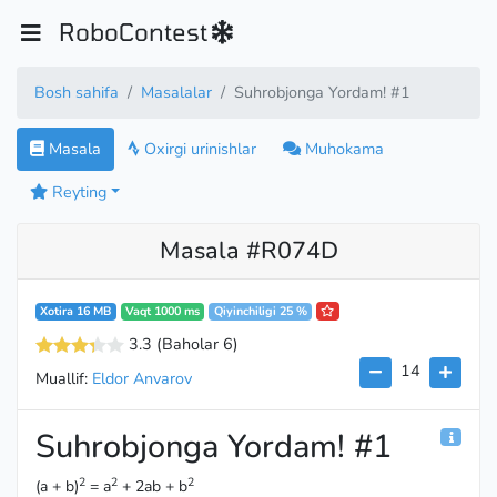
RoboContest
Bosh sahifa
Masalalar
Suhrobjonga Yordam! #1
Masala
Oxirgi urinishlar
Muhokama
Reyting
Masala #R074D
Xotira 16 MB
Vaqt 1000 ms
Qiyinchiligi 25 %
3.3
(Baholar 6
)
14
Muallif:
Eldor Anvarov
Suhrobjonga Yordam! #1
2
2
2
(a + b)
= a
+ 2ab + b