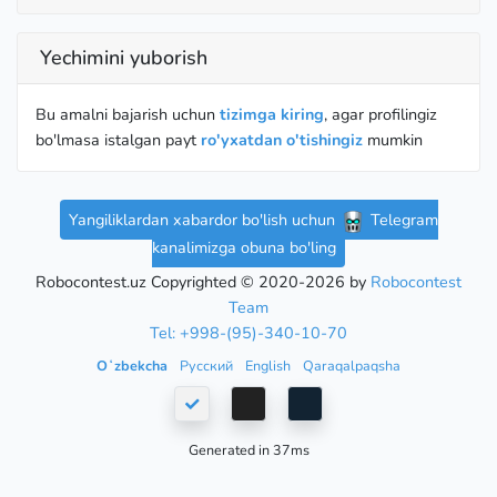
Yechimini yuborish
Bu amalni bajarish uchun
tizimga kiring
, agar profilingiz
bo'lmasa istalgan payt
ro'yxatdan o'tishingiz
mumkin
Yangiliklardan xabardor bo'lish uchun
Telegram
kanalimizga obuna bo'ling
Robocontest.uz Copyrighted © 2020-2026 by
Robocontest
Team
Tel: +998-(95)-340-10-70
Oʻzbekcha
Русский
English
Qaraqalpaqsha
Generated in 37ms