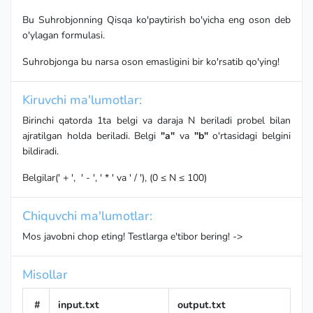
Bu Suhrobjonning Qisqa ko'paytirish bo'yicha eng oson deb
o'ylagan formulasi.
Suhrobjonga bu narsa oson emasligini bir ko'rsatib qo'ying!
Kiruvchi ma'lumotlar:
Birinchi qatorda 1ta belgi va daraja N beriladi probel bilan
ajratilgan holda beriladi. Belgi
"a"
va
"b"
o'rtasidagi belgini
bildiradi.
Belgilar(' + ', ' - ', ' * ' va ' / '), (0 ≤ N ≤ 100)
Chiquvchi ma'lumotlar:
Mos javobni chop eting! Testlarga e'tibor bering! ->
Misollar
#
input.txt
output.txt