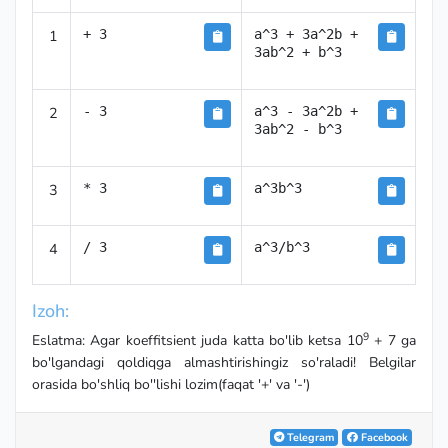
1
+ 3
a^3 + 3a^2b + 
3ab^2 + b^3
2
- 3
a^3 - 3a^2b + 
3ab^2 - b^3
3
* 3
a^3b^3
4
/ 3
a^3/b^3
Izoh:
9
Eslatma: Agar koeffitsient juda katta bo'lib ketsa 10
+ 7 ga
bo'lgandagi qoldiqga almashtirishingiz so'raladi! Belgilar
orasida bo'shliq bo''lishi lozim(faqat '+' va '-')
Telegram
Facebook