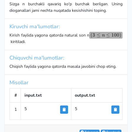
Sizga n burchakli qavariq ko'p burchak berilgan. Uning
dioganallari jami nechta nuqatada kesishishini toping.
Kiruvchi ma'lumotlar:
(3
(
3
≤
≤
100
)
Kirish faylida yagona qatorda natural son n
n
\le
kiritiladi.
n
\le
Chiquvchi ma'lumotlar:
100)
Chiqish faylida yagona qatorda masala javobini chop eting.
Misollar
#
input.txt
output.txt
1
5
5