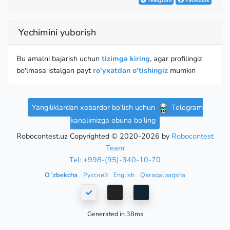
Telegram
Facebook
Yechimini yuborish
Bu amalni bajarish uchun
tizimga kiring
, agar profilingiz
bo'lmasa istalgan payt
ro'yxatdan o'tishingiz
mumkin
Yangiliklardan xabardor bo'lish uchun
Telegram
kanalimizga obuna bo'ling
Robocontest.uz Copyrighted © 2020-2026 by
Robocontest
Team
Tel: +998-(95)-340-10-70
Oʻzbekcha
Русский
English
Qaraqalpaqsha
Generated in 38ms