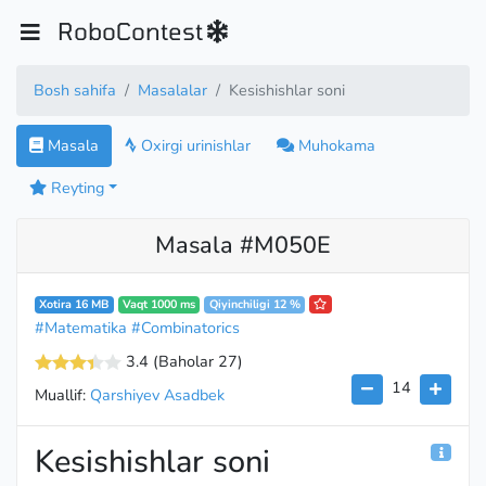
RoboContest
Bosh sahifa
Masalalar
Kesishishlar soni
Masala
Oxirgi urinishlar
Muhokama
Reyting
Masala #M050E
Xotira 16 MB
Vaqt 1000 ms
Qiyinchiligi 12 %
#Matematika
#Combinatorics
3.4
(Baholar 27
)
14
Muallif:
Qarshiyev Asadbek
Kesishishlar soni