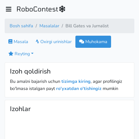
RoboContest
Bosh sahifa
Masalalar
Bill Gates va Jurnalist
Masala
Oxirgi urinishlar
Muhokama
Reyting
Izoh qoldirish
Bu amalni bajarish uchun
tizimga kiring
, agar profilingiz
bo'lmasa istalgan payt
ro'yxatdan o'tishingiz
mumkin
Izohlar