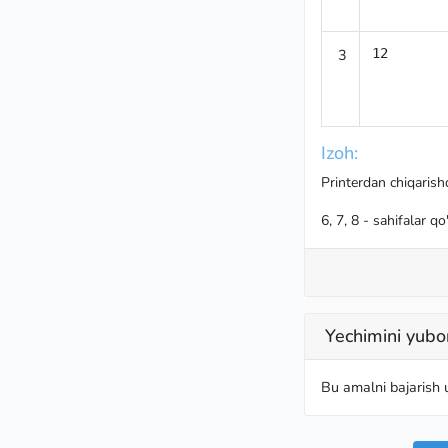
3
12
Izoh:
Printerdan chiqaris
6, 7, 8 - sahifalar qo
Yechimini yubo
Bu amalni bajarish