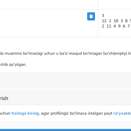
3

12 1 10 3 8 5
2 11 4 9 6 7
hda muammo bo'lmasligi uchun u ba'zi mavjud bo'lmagan bo'sh(empty) lis
'shib qo'yilgan.
rish
 uchun
tizimga kiring
, agar profilingiz bo'lmasa istalgan payt
ro'yxatda