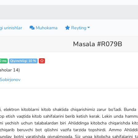
i urinishlar
Muhokama
Reyting
Masala #R079B
0 ms
Qiyinchiligi 10 %
aholar 14
)
Sobirjonov
 elektron kitoblarni kitob shaklida chiqarishimiz zarur bo'ladi. Bunda
hop etish vaqtida kitob sahifalarini berib ketish kerak. Lekin unda ham
echish uchun talabalardan biri Ahliddinga kitobcha chiqarishda kitob
i chiqarib beruvchi bot qilishni vazifa tarzida topshirdi. Ammo Ahlid
nday botni yaratishda qiynalmoqda. Siz unga kitobcha sahifalarini t