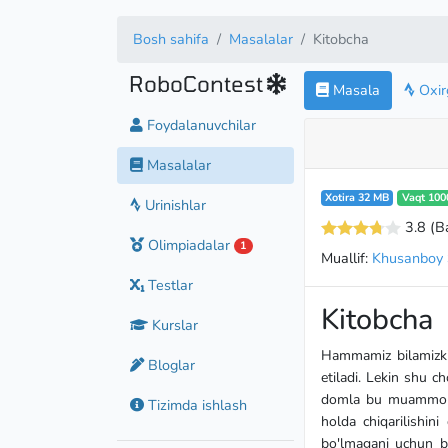
Bosh sahifa
Masalalar
Kitobcha
RoboContest
Masala
Oxirg
Foydalanuvchilar
Masalalar
Xotira 32 MB
Vaqt 100
Urinishlar
3.8
(B
Olimpiadalar
1
Muallif:
Khusanboy 
Testlar
Kitobcha
Kurslar
Hammamiz bilamizki,
Bloglar
etiladi. Lekin shu c
domla bu muammoni y
Tizimda ishlash
holda chiqarilishin
bo'lmagani uchun bu