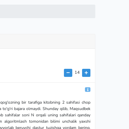
14
 qog'ozning bir tarafiga kitobning 2 sahifasi chop
ma to'g'ri bajara olmaydi. Shunday qilib, Maqsudbek
 sahifalar soni N orqali uning sahifalari qanday
din algoritmlash tomonidan bilimi unchalik yaxshi
ayyorlab beruvchi dastur tuzishga yordam bering.