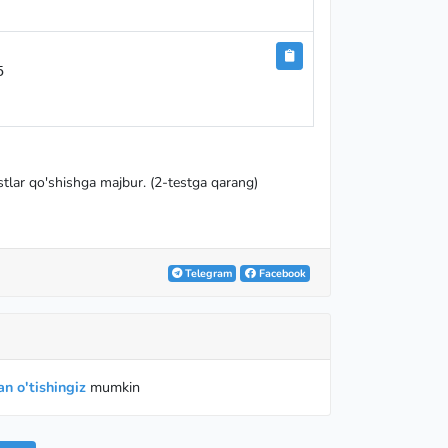


tlar qo'shishga majbur. (2-testga qarang)
Telegram
Facebook
n o'tishingiz
mumkin