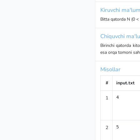
Kiruvchi ma'lum
Bitta qatorda N (0 <
Chiquvchi ma'lu
Birinchi qatorda kit
esa orqa tomoni sahif
Misollar
#
input.txt
1
4
2
5