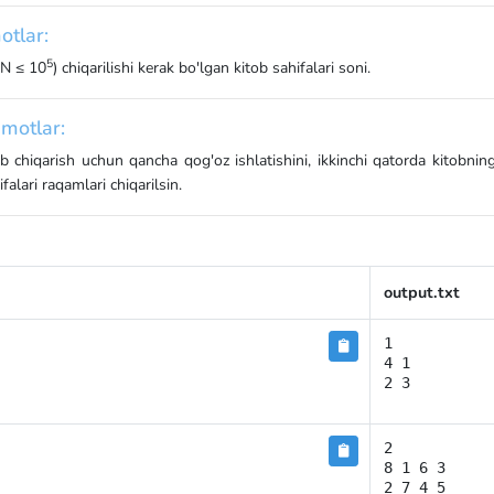
otlar:
5
 N ≤ 10
) chiqarilishi kerak bo'lgan kitob sahifalari soni.
motlar:
ob chiqarish uchun qancha qog'oz ishlatishini, ikkinchi qatorda kitobnin
alari raqamlari chiqarilsin.
output.txt
1

4 1

2 3
2

8 1 6 3

2 7 4 5