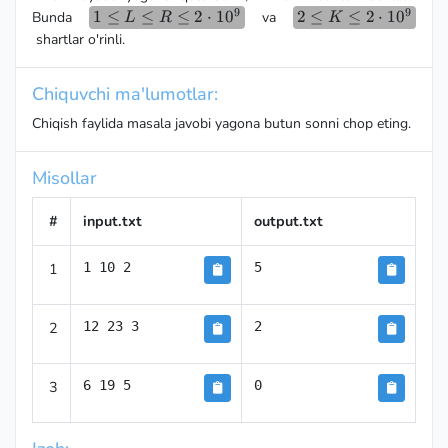
9
9
1 \le L \le
1
≤
≤
≤
2
⋅
1
0
2 \le
2
≤
≤
2
⋅
1
0
Bunda
va
L
R
K
R \le 2
K \le
shartlar o'rinli.
\cdot10^9
2
\cdot
Chiquvchi ma'lumotlar:
10 ^9
Chiqish faylida masala javobi yagona butun sonni chop eting.
Misollar
#
input.txt
output.txt
1
1 10 2
5
2
12 23 3
2
3
6 19 5
0