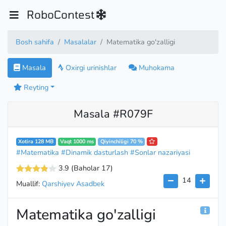
RoboContest
Bosh sahifa
Masalalar
Matematika go'zalligi
Masala
Oxirgi urinishlar
Muhokama
Reyting
Masala #R079F
Xotira 128 MB
Vaqt 1000 ms
Qiyinchiligi 70 %
#Matematika
#Dinamik dasturlash
#Sonlar nazariyasi
3.9
(Baholar 17
)
14
Muallif:
Qarshiyev Asadbek
Matematika go'zalligi