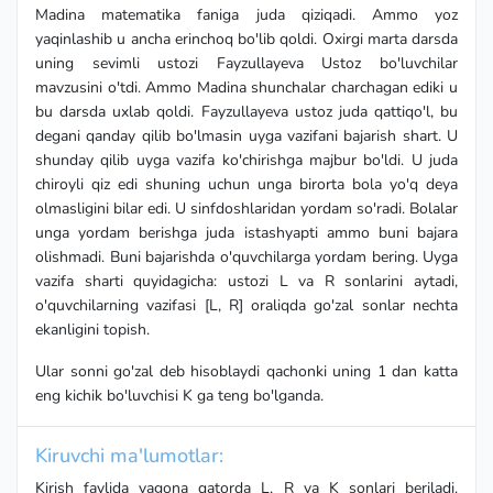
Madina matematika faniga juda qiziqadi. Ammo yoz
yaqinlashib u ancha erinchoq bo'lib qoldi. Oxirgi marta darsda
uning sevimli ustozi Fayzullayeva Ustoz bo'luvchilar
mavzusini o'tdi. Ammo Madina shunchalar charchagan ediki u
bu darsda uxlab qoldi. Fayzullayeva ustoz juda qattiqo'l, bu
degani qanday qilib bo'lmasin uyga vazifani bajarish shart. U
shunday qilib uyga vazifa ko'chirishga majbur bo'ldi. U juda
chiroyli qiz edi shuning uchun unga birorta bola yo'q deya
olmasligini bilar edi. U sinfdoshlaridan yordam so'radi. Bolalar
unga yordam berishga juda istashyapti ammo buni bajara
olishmadi. Buni bajarishda o'quvchilarga yordam bering. Uyga
vazifa sharti quyidagicha: ustozi L va R sonlarini aytadi,
o'quvchilarning vazifasi [L, R] oraliqda go'zal sonlar nechta
ekanligini topish.
Ular sonni go'zal deb hisoblaydi qachonki uning 1 dan katta
eng kichik bo'luvchisi K ga teng bo'lganda.
Kiruvchi ma'lumotlar:
Kirish faylida yagona qatorda L, R va K sonlari beriladi.