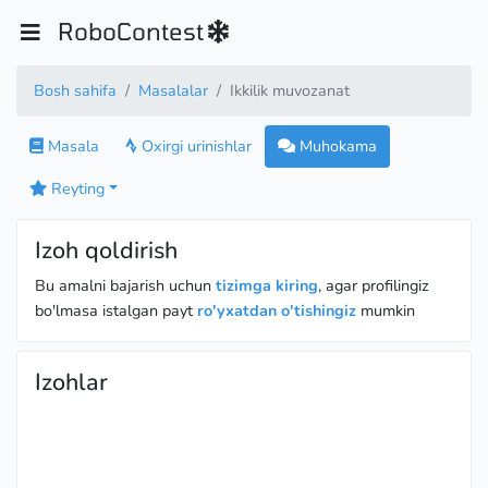
RoboContest
Bosh sahifa
Masalalar
Ikkilik muvozanat
Masala
Oxirgi urinishlar
Muhokama
Reyting
Izoh qoldirish
Bu amalni bajarish uchun
tizimga kiring
, agar profilingiz
bo'lmasa istalgan payt
ro'yxatdan o'tishingiz
mumkin
Izohlar