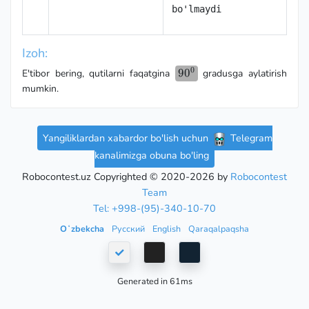
bo'lmaydi
Izoh:
0
90^0
9
0
E'tibor bering, qutilarni faqatgina
gradusga aylatirish
mumkin.
Yangiliklardan xabardor bo'lish uchun
Telegram
kanalimizga obuna bo'ling
Robocontest.uz Copyrighted © 2020-2026 by
Robocontest
Team
Tel: +998-(95)-340-10-70
Oʻzbekcha
Русский
English
Qaraqalpaqsha
Generated in 61ms