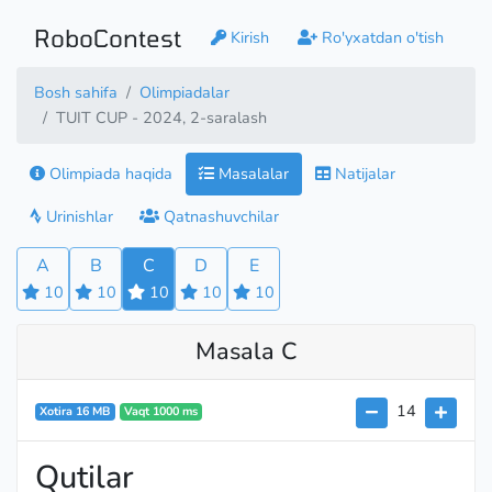
RoboContest
Kirish
Ro'yxatdan o'tish
Bosh sahifa
Olimpiadalar
TUIT CUP - 2024, 2-saralash
Olimpiada haqida
Masalalar
Natijalar
Urinishlar
Qatnashuvchilar
A
B
C
D
E
10
10
10
10
10
Masala C
14
Xotira 16 MB
Vaqt 1000 ms
Qutilar