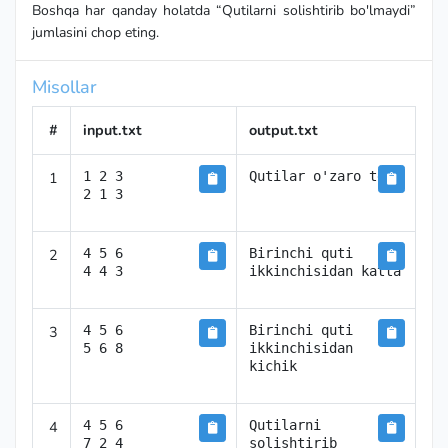
Boshqa har qanday holatda “Qutilarni solishtirib bo'lmaydi”
jumlasini chop eting.
Misollar
#
input.txt
output.txt
1
1 2 3

Qutilar o'zaro teng
2 1 3
2
4 5 6

Birinchi quti 
4 4 3
ikkinchisidan katta
3
4 5 6

Birinchi quti 
5 6 8
ikkinchisidan 
kichik
4
4 5 6

Qutilarni 
7 2 4
solishtirib 