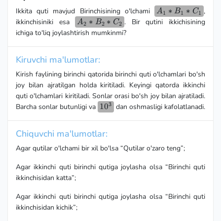
A_1*B_1*C_1
∗
∗
Ikkita quti mavjud Birinchisining o'lchami
,
A
B
C
1
1
1
A_2*B_2*
∗
∗
ikkinchisiniki esa
. Bir qutini ikkichisining
A
B
C
2
2
2
C_2
ichiga to'liq joylashtirish mumkinmi?
Kiruvchi ma'lumotlar:
Kirish faylining birinchi qatorida birinchi quti o'lchamlari bo'sh
joy bilan ajratilgan holda kiritiladi. Keyingi qatorda ikkinchi
quti o'lchamlari kiritiladi. Sonlar orasi bo'sh joy bilan ajratiladi.
3
10^3
1
0
Barcha sonlar butunligi va
dan oshmasligi kafolatlanadi.
Chiquvchi ma'lumotlar:
Agar qutilar o'lchami bir xil bo'lsa “Qutilar o'zaro teng”;
Agar ikkinchi quti birinchi qutiga joylasha olsa “Birinchi quti
ikkinchisidan katta”;
Agar ikkinchi quti birinchi qutiga joylasha olsa “Birinchi quti
ikkinchisidan kichik”;