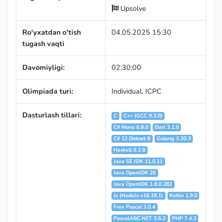
Upsolve
Ro'yxatdan o'tish
04.05.2025 15:30
tugash vaqti
Davomiyligi:
02:30:00
Olimpiada turi:
Individual
,
ICPC
Dasturlash tillari:
C
C++ (GCC 9.3.0)
C# Mono 6.8.0
Dart 3.1.0
C# 12 Dotnet 8
Golang 1.20.3
Haskell 9.2.8
Java SE JDK 11.0.11
Java OpenJDK 20
Java OpenJDK 1.8.0.282
Js (NodeJs v16.19.1)
Kotlin 1.9.0
Free Pascal 3.0.4
PascalABC.NET 3.6.2
PHP 7.4.3