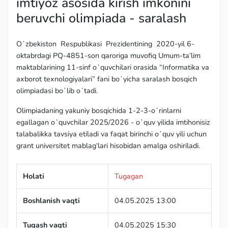
imtiyoz asosida kirish imkonini
beruvchi olimpiada - saralash
Oʻzbekiston Respublikasi Prezidentining 2020-yil 6-
oktabrdagi PQ-4851-son qaroriga muvofiq Umum-ta’lim
maktablarining 11-sinf oʻquvchilari orasida “Informatika va
axborot texnologiyalari” fani boʻyicha saralash bosqich
olimpiadasi boʻlib oʻtadi.
Olimpiadaning yakuniy bosqichida 1-2-3-oʻrinlarni
egallagan oʻquvchilar 2025/2026 - oʻquv yilida imtihonisiz
talabalikka tavsiya etiladi va faqat birinchi oʻquv yili uchun
grant universitet mablag‘lari hisobidan amalga oshiriladi.
Holati
Tugagan
Boshlanish vaqti
04.05.2025 13:00
Tugash vaqti
04.05.2025 15:30