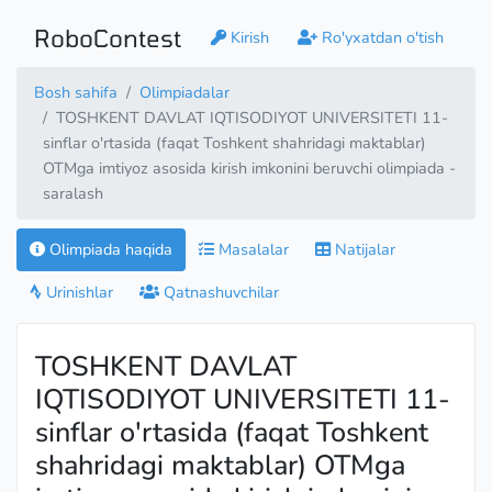
RoboContest
Kirish
Ro'yxatdan o'tish
Bosh sahifa
Olimpiadalar
TOSHKENT DAVLAT IQTISODIYOT UNIVERSITETI 11-
sinflar o'rtasida (faqat Toshkent shahridagi maktablar)
OTMga imtiyoz asosida kirish imkonini beruvchi olimpiada -
saralash
Olimpiada haqida
Masalalar
Natijalar
Urinishlar
Qatnashuvchilar
TOSHKENT DAVLAT
IQTISODIYOT UNIVERSITETI 11-
sinflar o'rtasida (faqat Toshkent
shahridagi maktablar) OTMga