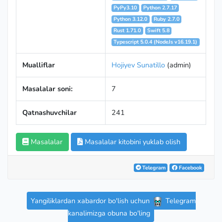
PyPy3.10
Python 2.7.17
Python 3.12.0
Ruby 2.7.0
Rust 1.71.0
Swift 5.8
Typescript 5.0.4 (NodeJs v16.19.1)
Mualliflar
Hojiyev Sunatillo
(admin)
Masalalar soni:
7
Qatnashuvchilar
241
Masalalar
Masalalar kitobini yuklab olish
Telegram
Facebook
Yangiliklardan xabardor bo'lish uchun
Telegram
kanalimizga obuna bo'ling