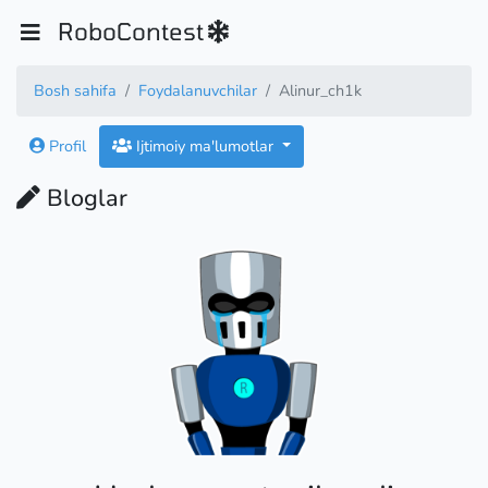
RoboContest
Bosh sahifa
Foydalanuvchilar
Alinur_ch1k
Profil
Ijtimoiy ma'lumotlar
Bloglar