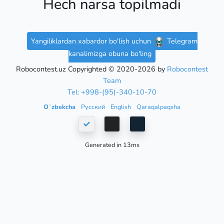
Hech narsa topilmadi
Yangiliklardan xabardor bo'lish uchun
Telegram
kanalimizga obuna bo'ling
Robocontest.uz Copyrighted © 2020-2026 by
Robocontest
Team
Tel: +998-(95)-340-10-70
Oʻzbekcha
Русский
English
Qaraqalpaqsha
Generated in 13ms