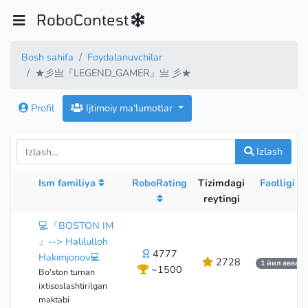
RoboContest
Bosh sahifa
Foydalanuvchilar
★彡亗『LEGEND_GAMER』亗 彡★
Profil
Ijtimoiy ma'lumotlar
Izlash
Ism familiya
RoboRating
Tizimdagi
Faolligi
reytingi
💻『BOSTON IM
』--> Halilulloh
4777
Hakimjonov💻
2728
1 йил аввал
~1500
Bo'ston tuman
ixtisoslashtirilgan
maktabi