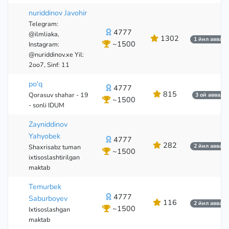
nuriddinov Javohir
Telegram:
4777
@ilmliaka,
1302
1 йил аввал
~1500
Instagram:
@nuriddinov.xe Yil:
2oo7, Sinf: 11
po'q
4777
815
Qorasuv shahar - 19
3 ой аввал
~1500
- sonli IDUM
Zayniddinov
Yahyobek
4777
282
2 йил аввал
Shaxrisabz tuman
~1500
ixtisoslashtirilgan
maktab
Temurbek
4777
Saburboyev
116
2 йил аввал
~1500
Ixtisoslashgan
maktab