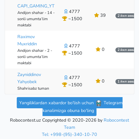
CAPI_GAMING_YT
4777
Andijon shahar - 14 -
39
2 йил аввал
~1500
sonli umumta‘lim
maktabi
Raximov
Muxriddin
4777
0
2 йил аввал
Andijon shahar - 2 -
~1500
sonli umumta‘lim
maktabi
Zayniddinov
4777
0
Yahyobek
1 йил аввал
~1500
Shahrisabz tuman
Yangiliklardan xabardor bo'lish uchun
Telegram
kanalimizga obuna bo'ling
Robocontest.uz Copyrighted © 2020-2026 by
Robocontest
Team
Tel: +998-(95)-340-10-70