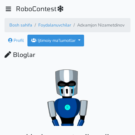
RoboContest
Bosh sahifa
Foydalanuvchilar
Adxamjon Nizametdinov
Profil
Ijtimoiy ma'lumotlar
Bloglar