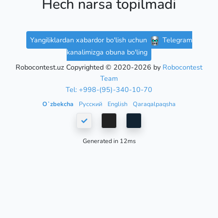
Hech narsa topilmadi
Yangiliklardan xabardor bo'lish uchun
Telegram
kanalimizga obuna bo'ling
Robocontest.uz Copyrighted © 2020-2026 by
Robocontest
Team
Tel: +998-(95)-340-10-70
Oʻzbekcha
Русский
English
Qaraqalpaqsha
Generated in 12ms