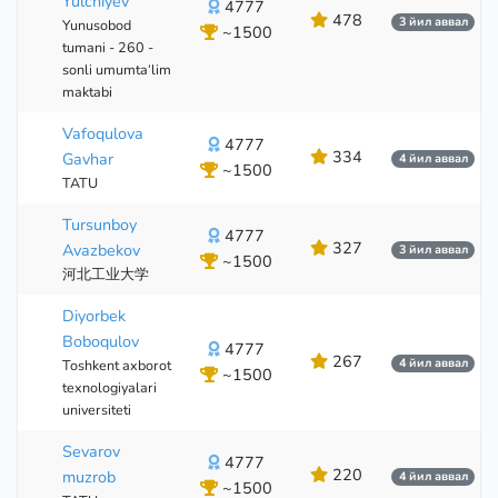
Yulchiyev
4777
478
3 йил аввал
Yunusobod
~1500
tumani - 260 -
sonli umumta‘lim
maktabi
Vafoqulova
4777
334
Gavhar
4 йил аввал
~1500
TATU
Tursunboy
4777
327
Avazbekov
3 йил аввал
~1500
河北工业大学
Diyorbek
Boboqulov
4777
267
4 йил аввал
Toshkent axborot
~1500
texnologiyalari
universiteti
Sevarov
4777
220
muzrob
4 йил аввал
~1500