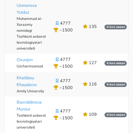
Usmonova
Yulduz
Muhammad al-
4777
Xorazmiy
135
4 йил аввал
~1500
nomidagi
Toshkent axborot
texnologiyalari
universiteti
4777
Oxunjon
127
4 йил аввал
~1500
Uzcharmsanoat
Khalilboy
4777
116
Khaydarov
4 йил аввал
~1500
Amity University
Baxriddinova
Munisa
4777
109
4 йил аввал
Toshkent axborot
~1500
texnologiyalari
universiteti