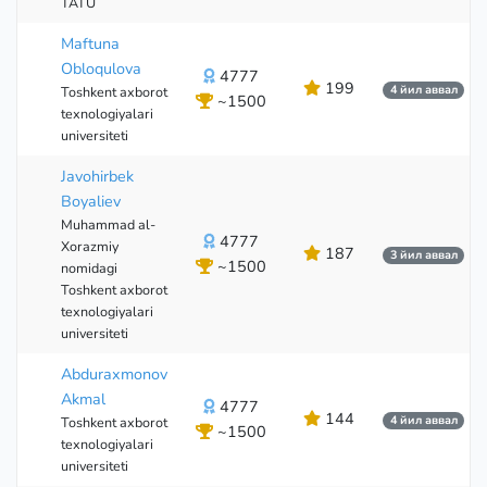
TATU
Maftuna
Obloqulova
4777
199
4 йил аввал
Toshkent axborot
~1500
texnologiyalari
universiteti
Javohirbek
Boyaliev
Muhammad al-
4777
Xorazmiy
187
3 йил аввал
~1500
nomidagi
Toshkent axborot
texnologiyalari
universiteti
Abduraxmonov
Akmal
4777
144
4 йил аввал
Toshkent axborot
~1500
texnologiyalari
universiteti