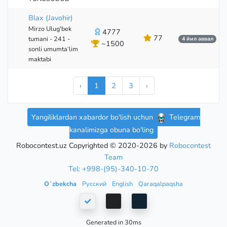
Blax (Javohir)
Mirzo Ulug'bek
4777
77
tumani - 241 -
4 йил аввал
~1500
sonli umumta‘lim
maktabi
‹
1
2
3
›
Yangiliklardan xabardor bo'lish uchun
Telegram
kanalimizga obuna bo'ling
Robocontest.uz Copyrighted © 2020-2026 by
Robocontest
Team
Tel: +998-(95)-340-10-70
Oʻzbekcha
Русский
English
Qaraqalpaqsha
Generated in 30ms