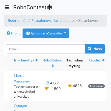
RoboContest
Bosh sahifa
Foydalanuvchilar
Jasurbek Xasanboyev
Profil
Ijtimoiy ma'lumotlar
Izlash
Ism familiya
RoboRating
Tizimdagi
Faolligi
reytingi
Mansur
Xamrayev
4777
4826
1 ой аввал
Toshkent axborot
~1500
texnologiyalari
universiteti
Zafarjon