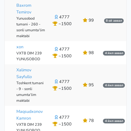
Baxrom
Temirov
4777
Yunusobod
99
8 ой аввал
~1500
tumani - 260 -
sonli umumta‘lim
maktabi
xon
4777
98
VXTB DIM 239
4 йил аввал
~1500
YUNUSOBOD
Xalimov
Sayfullo
4777
Toshkent tumani
95
4 йил аввал
~1500
- 9 - sonli
umumta‘lim
maktabi
Maqsudxonov
4777
Kamron
78
4 йил аввал
~1500
VXTB DIM 239
YUNUSOBOD