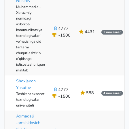
Nosirov
Muhammad al-
Xorazmiy
nomidagi
axborot-
4777
kommunikatsiya
4431
2 йил аввал
~1500
texnologiyalari
yo‘nalishiga oid
fanlarni
chuqurlashtirib
o‘qitishga
ixtisoslashtirilgan
maktab
Shoxjaxon
Yusufov
4777
588
4 йил аввал
Toshkent axborot
~1500
texnologiyalari
universiteti
Axmadali
Jamshidovich