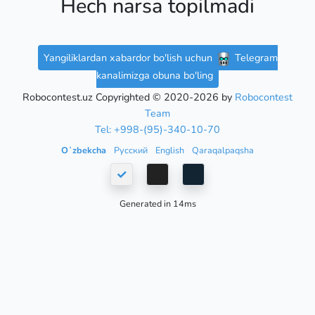
Hech narsa topilmadi
Yangiliklardan xabardor bo'lish uchun
Telegram
kanalimizga obuna bo'ling
Robocontest.uz Copyrighted © 2020-2026 by
Robocontest
Team
Tel: +998-(95)-340-10-70
Oʻzbekcha
Русский
English
Qaraqalpaqsha
Generated in 14ms