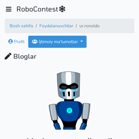
RoboContest
Bosh sahifa
Foydalanuvchilar
ur.ronoldo
Profil
Ijtimoiy ma'lumotlar
Bloglar