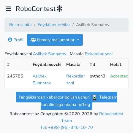
RoboContest
Bosh sahifa
Foydalanuvchilar
Asilbek Sunnatov
Profil
Ijtimoiy ma'lumotlar
Foydalanuvchi
Asilbek Sunnatov
| Masala
Rekordlar soni
#
Foydalanuvchi
Masala
Til
Holati
245785
Asilbek
Rekordlar
python3
Accepted
Sunnatov
soni
Yangiliklardan xabardor bo'lish uchun
Telegram
kanalimizga obuna bo'ling
Robocontest.uz Copyrighted © 2020-2026 by
Robocontest
Team
Tel: +998-(95)-340-10-70