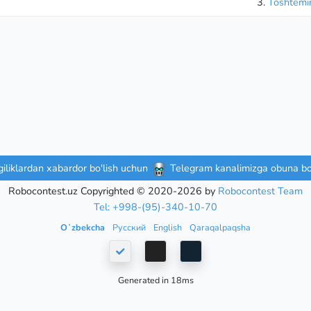
3.
Toshtemir
iliklardan xabardor bo'lish uchun
Telegram kanalimizga obuna bo'
Robocontest.uz Copyrighted © 2020-2026 by
Robocontest Team
Tel: +998-(95)-340-10-70
Oʻzbekcha
Русский
English
Qaraqalpaqsha
Generated in 18ms