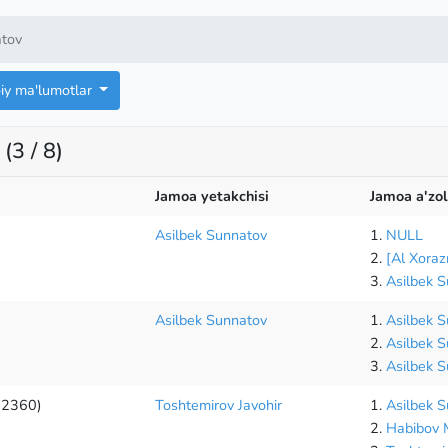
atov
oiy ma'lumotlar
(3 / 8)
Jamoa yetakchisi
Jamoa a'zol
Asilbek Sunnatov
1.
NULL
2.
[Al Xoraz
3.
Asilbek 
Asilbek Sunnatov
1.
Asilbek 
2.
Asilbek 
3.
Asilbek 
(2360)
Toshtemirov Javohir
1.
Asilbek 
2.
Habibov M