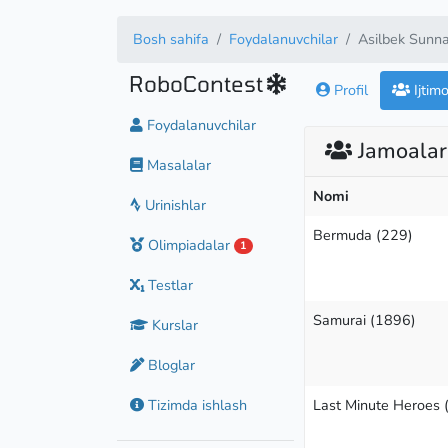
Bosh sahifa
Foydalanuvchilar
Asilbek Sunn
RoboContest
Profil
Ijtim
Foydalanuvchilar
Jamoalar 
Masalalar
Nomi
Urinishlar
Bermuda (229)
Olimpiadalar
1
Testlar
Samurai (1896)
Kurslar
Bloglar
Tizimda ishlash
Last Minute Heroes 