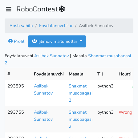
RoboContest
Bosh sahifa
Foydalanuvchilar
Asilbek Sunnatov
Profil
Ijtimoiy ma'lumotlar
Foydalanuvchi
Asilbek Sunnatov
| Masala
Shaxmat musobaqasi
2
#
Foydalanuvchi
Masala
Til
Holati
293895
Asilbek
Shaxmat
python3
Ac
Sunnatov
musobaqasi
2
293755
Asilbek
Shaxmat
python3
Wrong an
Sunnatov
musobaqasi
2