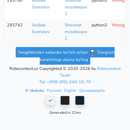
293750
Asilbek
Shaxmat
python3
Wrong an
Sunnatov
musobaqasi
2
293742
Asilbek
Shaxmat
python3
Wrong an
Sunnatov
musobaqasi
2
Yangiliklardan xabardor bo'lish uchun
Telegram
kanalimizga obuna bo'ling
Robocontest.uz Copyrighted © 2020-2026 by
Robocontest
Team
Tel: +998-(95)-340-10-70
Oʻzbekcha
Русский
English
Qaraqalpaqsha
Generated in 22ms