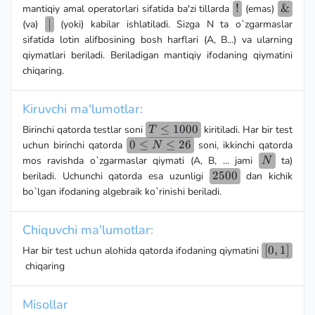
!
!
\&
&
mantiqiy amal operatorlari sifatida ba'zi tillarda
(emas)
|
∣
(va)
(yoki) kabilar ishlatiladi. Sizga N ta o`zgarmaslar
sifatida lotin alifbosining bosh harflari (A, B...) va ularning
qiymatlari beriladi. Beriladigan mantiqiy ifodaning qiymatini
chiqaring.
Kiruvchi ma'lumotlar:
T\leq1000
≤
1000
Birinchi qatorda testlar soni
kiritiladi. Har bir test
T
0\leq
0
≤
≤
26
uchun birinchi qatorda
soni, ikkinchi qatorda
N
N
N
mos ravishda o`zgarmaslar qiymati (A, B, ... jami
ta)
N
\leq26
2500
2500
beriladi. Uchunchi qatorda esa uzunligi
dan kichik
bo`lgan ifodaning algebraik ko`rinishi beriladi.
Chiquvchi ma'lumotlar:
[0,1]
[
0
,
1
]
Har bir test uchun alohida qatorda ifodaning qiymatini
chiqaring
Misollar