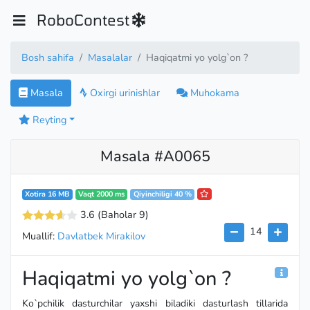
RoboContest
Bosh sahifa
Masalalar
Haqiqatmi yo yolg`on ?
Masala
Oxirgi urinishlar
Muhokama
Reyting
Masala #A0065
Xotira 16 MB
Vaqt 2000 ms
Qiyinchiligi 40 %
3.6
(Baholar 9
)
14
Muallif:
Davlatbek Mirakilov
Haqiqatmi yo yolg`on ?
Ko`pchilik dasturchilar yaxshi biladiki dasturlash tillarida