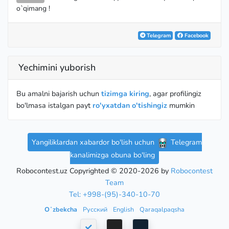
=0
o`qimang !
Telegram
Facebook
Yechimini yuborish
Bu amalni bajarish uchun
tizimga kiring
, agar profilingiz
bo'lmasa istalgan payt
ro'yxatdan o'tishingiz
mumkin
Yangiliklardan xabardor bo'lish uchun
Telegram
kanalimizga obuna bo'ling
Robocontest.uz Copyrighted © 2020-2026 by
Robocontest
Team
Tel: +998-(95)-340-10-70
Oʻzbekcha
Русский
English
Qaraqalpaqsha