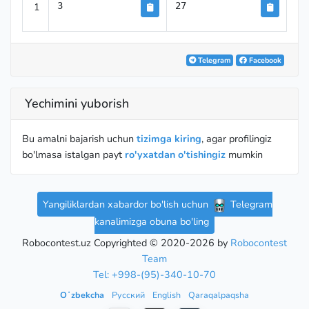
1
3
27
Telegram
Facebook
Yechimini yuborish
Bu amalni bajarish uchun
tizimga kiring
, agar profilingiz
bo'lmasa istalgan payt
ro'yxatdan o'tishingiz
mumkin
Yangiliklardan xabardor bo'lish uchun
Telegram
kanalimizga obuna bo'ling
Robocontest.uz Copyrighted © 2020-2026 by
Robocontest
Team
Tel: +998-(95)-340-10-70
Oʻzbekcha
Русский
English
Qaraqalpaqsha