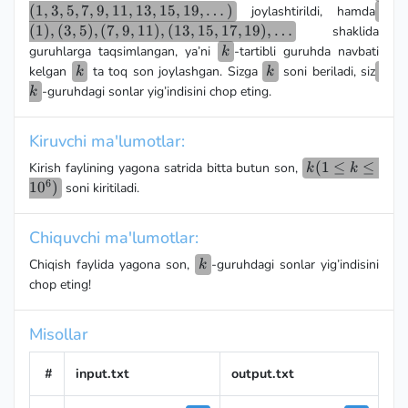
\dot
(
1
,
3
,
5
,
7
,
9
,
11
,
13
,
15
,
19
,
…
)
(1)
joylashtirildi, hamda
(7,9
(
1
)
,
(
3
,
5
)
,
(
7
,
9
,
11
)
,
(
13
,
15
,
17
,
19
)
,
…
shaklida
(13,
k
guruhlarga taqsimlangan, ya’ni
-tartibli guruhda navbati
k
\do
k
k
k
kelgan
ta toq son joylashgan. Sizga
soni beriladi, siz
k
k
-guruhdagi sonlar yig’indisini chop eting.
k
Kiruvchi ma'lumotlar:
k(1
(
1
≤
≤
Kirish faylining yagona satrida bitta butun son,
k
k
6
\le k
1
0
)
soni kiritiladi.
\le
10^6)
Chiquvchi ma'lumotlar:
k
Chiqish faylida yagona son,
-guruhdagi sonlar yig’indisini
k
chop eting!
Misollar
#
input.txt
output.txt