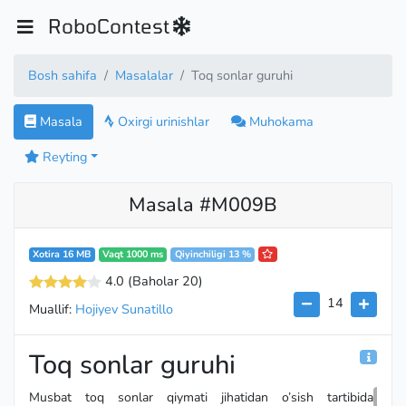
RoboContest
Bosh sahifa
Masalalar
Toq sonlar guruhi
Masala
Oxirgi urinishlar
Muhokama
Reyting
Masala #M009B
Xotira 16 MB
Vaqt 1000 ms
Qiyinchiligi 13 %
4.0
(Baholar 20
)
14
Muallif:
Hojiyev Sunatillo
Toq sonlar guruhi
(1,3
Musbat toq sonlar qiymati jihatidan o’sish tartibida