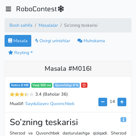
RoboContest
Bosh sahifa
Masalalar
So’zning teskarisi
Masala
Oxirgi urinishlar
Muhokama
Reyting
Masala #M016I
Xotira 8 MB
Vaqt 500 ms
Qiyinchiligi 8 %
3.4
(Baholar 36
)
14
Muallif:
Saydullayev Quvonchbek
So’zning teskarisi
Sherzod va Quvonchbek dasturulashga qiziqadi. Sherzod