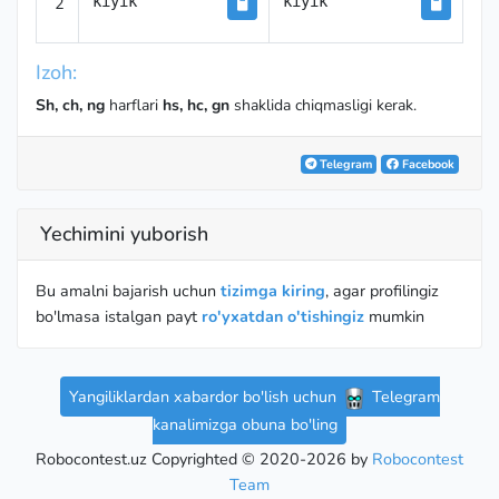
2
kiyik
kiyik
Izoh:
Sh, ch, ng
harflari
hs, hc, gn
shaklida chiqmasligi kerak.
Telegram
Facebook
Yechimini yuborish
Bu amalni bajarish uchun
tizimga kiring
, agar profilingiz
bo'lmasa istalgan payt
ro'yxatdan o'tishingiz
mumkin
Yangiliklardan xabardor bo'lish uchun
Telegram
kanalimizga obuna bo'ling
Robocontest.uz Copyrighted © 2020-2026 by
Robocontest
Team