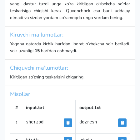
yangi dastur tuzdi unga ko’ra kiritilgan o’zbekcha so’zlar
teskarisiga chiqishi kerak. Quvonchbek esa buni uddalay
olmadi va sizdan yordam so’ramoqda unga yordam bering.
Kiruvchi ma'lumotlar:
Yagona qatorda kichik harfdan iborat o’zbekcha so’z beriladi.
so’z uzunligi
15
harfdan oshmaydi.
Chiquvchi ma'lumotlar:
Kiritilgan so’zning teskarisini chiqaring.
Misollar
#
input.txt
output.txt
1
sherzod
dozresh