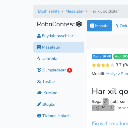
Bosh sahifa
Masalalar
Har xil qoldiqlar
RoboContest
Masala
Oxirg
Foydalanuvchilar
Masalalar
Xotira 16 MB
Vaqt 100
Urinishlar
3.7
(B
Olimpiadalar
1
Muallif:
Hojiyev Suna
Testlar
Har xil qo
Kurslar
P
Sizga
(tub) soni
P
Bloglar
≤
−
1
) lar so
x
P
Tizimda ishlash
Kiruvchi ma'lum