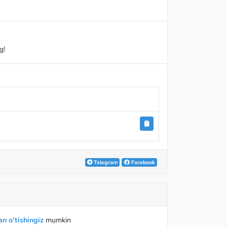
1
g!
Telegram
Facebook
n o'tishingiz
mumkin