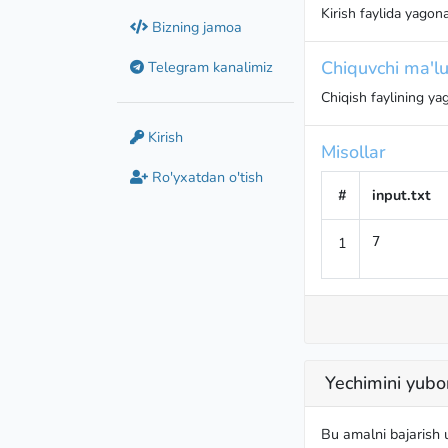
Kirish faylida yago
Bizning jamoa
Chiquvchi ma'lu
Telegram kanalimiz
Chiqish faylining ya
Kirish
Misollar
Ro'yxatdan o'tish
#
input.txt
1
7
Yechimini yubo
Bu amalni bajarish