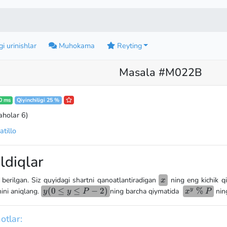
i urinishlar
Muhokama
Reyting
Masala #M022B
0 ms
Qiyinchiligi 25 %
aholar 6
)
tillo
ldiqlar
x
 berilgan. Siz quyidagi shartni qanoatlantiradigan
ning eng kichik q
x
y
(
0
≤
≤
−
2
)
x^y
%
y
nini aniqlang.
ning barcha qiymatida
ning
y
y
P
x
P
(0
\space
\le
\%
otlar:
y
\space