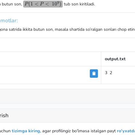
\le
P
9
P(1
(
1
<
<
1
0
)
na butun son,
tub son kiritiladi.
P
P
P-
< P
2)
<
motlar:
10^9)
gona satrida ikkita butun son, masala shartida so’ralgan sonları chop etin
output.txt
3 2
rish
 uchun
tizimga kiring
, agar profilingiz bo'lmasa istalgan payt
ro'yxatda