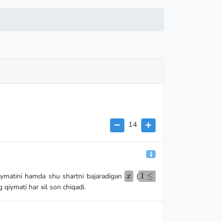
14
x
1
1
≤
iymatini hamda shu shartni bajaradigan
(
x
\le
 qiymati har xil son chiqadi.
x
\le
P-