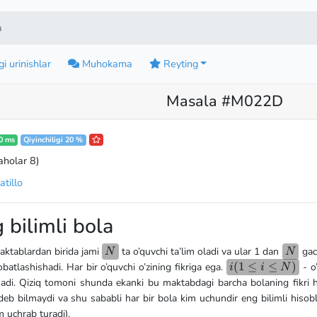
a
i urinishlar
Muhokama
Reyting
Masala #M022D
0 ms
Qiyinchiligi 20 %
aholar 8
)
tillo
 bilimli bola
N
N
ktablardan birida jami
ta o’quvchi ta’lim oladi va ular 1 dan
gac
N
N
i
(
1
≤
≤
)
atlashishadi. Har bir o’quvchi o’zining fikriga ega.
- o
i
i
N
(1
nadi. Qiziq tomoni shunda ekanki bu maktabdagi barcha bolaning fikri ha
\le
 deb bilmaydi va shu sababli har bir bola kim uchundir eng bilimli hisobl
i
 uchrab turadi).