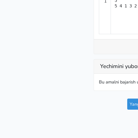
1
5

5 4 1 3 2
Yechimini yubo
Bu amalni bajarish
Yang