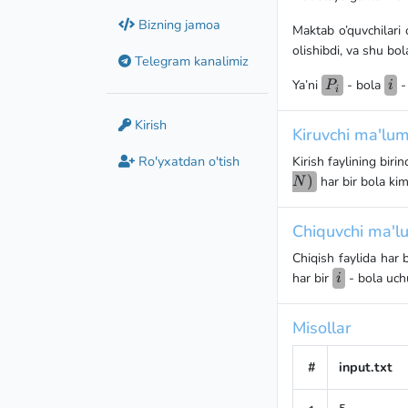
Bizning jamoa
Maktab o’quvchilari o
olishibdi, va shu bol
Telegram kanalimiz
P_i
i
Ya’ni
- bola
-
P
i
i
Kirish
Kiruvchi ma'lum
Ro'yxatdan o'tish
Kirish faylining biri
)
har bir bola kimn
N
Chiquvchi ma'lu
Chiqish faylida har 
i
har bir
- bola uc
i
Misollar
#
input.txt