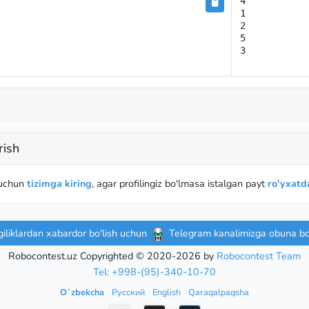
4

1

2

5

3
rish
 uchun
tizimga kiring
, agar profilingiz bo'lmasa istalgan payt
ro'yxatda
iliklardan xabardor bo'lish uchun
Telegram kanalimizga obuna bo'
Robocontest.uz Copyrighted © 2020-2026 by
Robocontest Team
Tel: +998-(95)-340-10-70
Oʻzbekcha
Русский
English
Qaraqalpaqsha