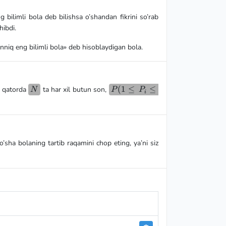
ng bilimli bola deb bilishsa o’shandan fikrini so’rab
hibdi.
nniq eng bilimli bola» deb hisoblaydigan bola.
N
P
(
1
≤
≤
gi qatorda
ta har xil butun son,
N
P
P
i
(1
\le
P_i
\le
N)
’sha bolaning tartib raqamini chop eting, ya’ni siz