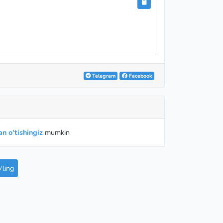
Telegram
Facebook
n o'tishingiz
mumkin
ling