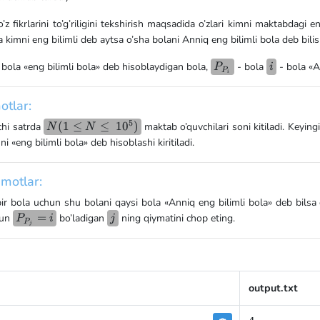
\le
N)
’z fikrlarini to’g’riligini tekshirish maqsadida o’zlari kimni maktabdagi e
a kimni eng bilimli deb aytsa o’sha bolani Anniq eng bilimli bola deb bilis
P_{P_i}
i
 bola «eng bilimli bola» deb hisoblaydigan bola,
- bola
- bola «A
P
i
P
i
otlar:
5
N (1 \le
(
1
≤
≤
1
0
)
nchi satrda
maktab o’quvchilari soni kitiladi. Keyin
N
N
N
i «eng bilimli bola» deb hisoblashi kiritiladi.
\le 10^5)
motlar:
bir bola uchun shu bolani qaysi bola «Anniq eng bilimli bola» deb bilsa o
P_{P_j}=i
=
j
hun
bo’ladigan
ning qiymatini chop eting.
P
i
j
P
j
output.txt