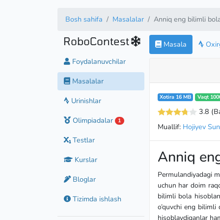
Bosh sahifa
Masalalar
Anniq eng bilimli bol
RoboContest
Masala
Oxirg
Foydalanuvchilar
Masalalar
Xotira 16 MB
Vaqt 100
Urinishlar
3.8
(B
Olimpiadalar
1
Muallif:
Hojiyev Suna
Testlar
Anniq eng
Kurslar
Permulandiyadagi ma
Bloglar
uchun har doim raqob
bilimli bola hisobla
Tizimda ishlash
o’quvchi eng bilimli
hisoblaydiganlar ham