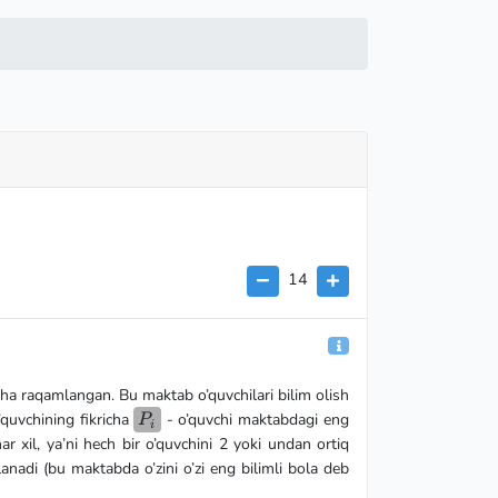
14
ha raqamlangan. Bu maktab o’quvchilari bilim olish
P_i
’quvchining fikricha
- o’quvchi maktabdagi eng
P
i
r xil, ya’ni hech bir o’quvchini 2 yoki undan ortiq
anadi (bu maktabda o’zini o’zi eng bilimli bola deb