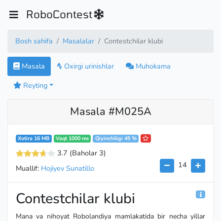
RoboContest
Bosh sahifa
Masalalar
Contestchilar klubi
Masala
Oxirgi urinishlar
Muhokama
Reyting
Masala #M025A
Xotira 16 MB
Vaqt 1000 ms
Qiyinchiligi 45 %
3.7
(Baholar 3
)
14
Muallif:
Hojiyev Sunatillo
Contestchilar klubi
Mana va nihoyat Robolandiya mamlakatida bir necha yillar