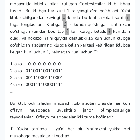
mobaynida intiqlik bilan kutilgan Contestchilar klubi ishga
tushdi. Bu klubga har kuni 1 ta yangi a'zo qo'shiladi. Ya'ni
i
i
klub ochilganidan keyingi
-kunda bu klub a'zolari soni i
i
i
i
taga tenglashadi. Klubga
- kunda qo'shilgan ishtirokchi
i
i
i
qo'shilgan kunidan boshlab
kun klubga keladi,
kun dam
i
i
oladi, va hokazo. Ya'ni quyida dastlabki 15 kun uchun klubga
qo'shilgan a'zolarning klubga kelish xaritasi keltirilgan (klubga
kelgan kuni uchun 1, kelmagan kuni uchun 0):
1-a'zo 101010101010101
2-a'zo 011001100110011
3-a'zo 001110001110001
4-a'zo 000111100001111
...
Bu klub ochilishidan maqsad klub a'zolari orasida har kun
oflayn musobaqa uyushtirib jahon olimpiadalariga
tayyorlanish. Oflayn musobaqalar ikki turga bo'linadi:
1) Yakka tartibda - ya'ni har bir ishtirokchi yakka o'zi
musobaqa masalalarini yechadi