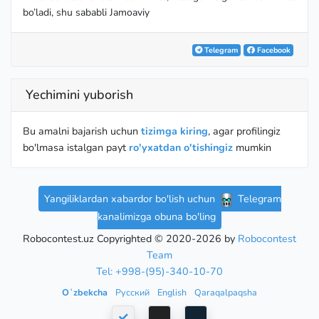
bo’ladi, shu sababli Jamoaviy
Telegram
Facebook
Yechimini yuborish
Bu amalni bajarish uchun
tizimga kiring
, agar profilingiz
bo'lmasa istalgan payt
ro'yxatdan o'tishingiz
mumkin
Yangiliklardan xabardor bo'lish uchun
Telegram
kanalimizga obuna bo'ling
Robocontest.uz Copyrighted © 2020-2026 by
Robocontest
Team
Tel: +998-(95)-340-10-70
Oʻzbekcha
Русский
English
Qaraqalpaqsha