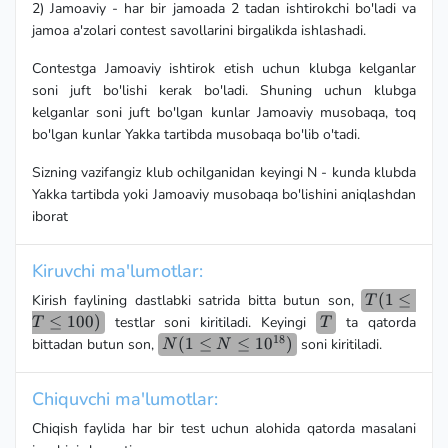
2) Jamoaviy - har bir jamoada 2 tadan ishtirokchi bo'ladi va
jamoa a'zolari contest savollarini birgalikda ishlashadi.
Contestga Jamoaviy ishtirok etish uchun klubga kelganlar
soni juft bo'lishi kerak bo'ladi. Shuning uchun klubga
kelganlar soni juft bo'lgan kunlar Jamoaviy musobaqa, toq
bo'lgan kunlar Yakka tartibda musobaqa bo'lib o'tadi.
Sizning vazifangiz klub ochilganidan keyingi N - kunda klubda
Yakka tartibda yoki Jamoaviy musobaqa bo'lishini aniqlashdan
iborat
Kiruvchi ma'lumotlar:
T(1
(
1
≤
Kirish faylining dastlabki satrida bitta butun son,
T
\le
≤
100
)
T
testlar soni kiritiladi. Keyingi
ta qatorda
T
T
T
18
N (1 \le
(
1
≤
≤
1
0
)
bittadan butun son,
soni kiritiladi.
N
N
\le
N \le
100)
10^{18})
Chiquvchi ma'lumotlar:
Chiqish faylida har bir test uchun alohida qatorda masalani