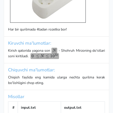
Har bir qurilmada 4tadan rozetka bor!
Kiruvchi ma'lumotlar:
N
Kirish qatorida yagona son
- Shohruh Mirzoning do'stlari
N
32
0 \le N
0
≤
≤
1
0
soni kiritiladi.
N
\le
10^{32}
Chiquvchi ma'lumotlar:
Chiqish faylida eng kamida ularga nechta qurilma kerak
bo'lishligini chop eting.
Misollar
#
input.txt
output.txt