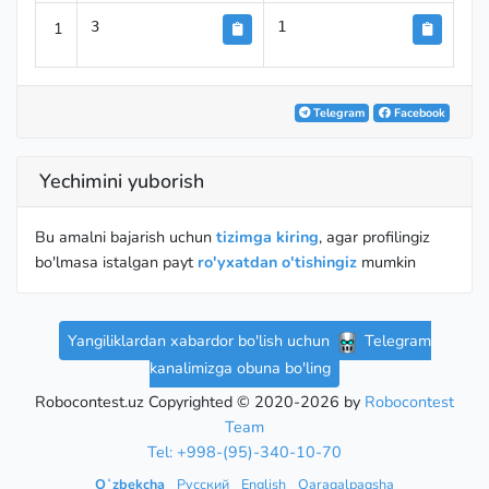
1
3
1
Telegram
Facebook
Yechimini yuborish
Bu amalni bajarish uchun
tizimga kiring
, agar profilingiz
bo'lmasa istalgan payt
ro'yxatdan o'tishingiz
mumkin
Yangiliklardan xabardor bo'lish uchun
Telegram
kanalimizga obuna bo'ling
Robocontest.uz Copyrighted © 2020-2026 by
Robocontest
Team
Tel: +998-(95)-340-10-70
Oʻzbekcha
Русский
English
Qaraqalpaqsha