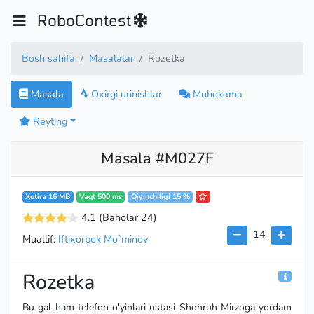
RoboContest
Bosh sahifa
Masalalar
Rozetka
Masala
Oxirgi urinishlar
Muhokama
Reyting
Masala #M027F
Xotira 16 MB
Vaqt 500 ms
Qiyinchiligi 15 %
4.1
(Baholar 24
)
14
Muallif:
Iftixorbek Mo`minov
Rozetka
Bu gal ham telefon o'yinlari ustasi Shohruh Mirzoga yordam