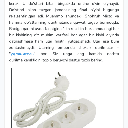
kerak. U do'stlari bilan birgalikda online o'yin o'ynaydi.
Do'stlari bilan tuzgan jamoasining final o'yini bugunga
rejalashtirilgan edi. Muammo shundaki, Shohruh Mirzo va
hamma do'stlarining qurilmalarida quvvat tugab bormoqda.
Baxtga qarshi uyda faqatgina 1 ta rozetka bor. Jamoadagi har
bir kishining o'z muhim vazifasi bor agar bir kishi o'yinda
qatnashmasa ham ular finalni yutqazishadi. Ular esa buni
xohlashmaydi. Ularning omborida cheksiz qurilmalar -
"
удлинитель
" bor. Siz unga eng kamida nechta
qurilma kerakligini topib beruvchi dastur tuzib bering.