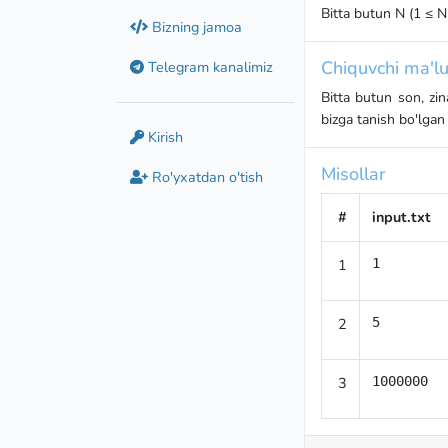
Bitta butun N (1 ≤ N
Bizning jamoa
Chiquvchi ma'lu
Telegram kanalimiz
Bitta butun son, zi
bizga tanish bo'lga
Kirish
Misollar
Ro'yxatdan o'tish
#
input.txt
1
1
2
5
3
1000000