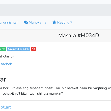
i urinishlar
Muhokama
Reyting
Masala #M034D
0 ms
Qiyinchiligi 13 %
aholar 5
)
Asadbek
ar
a bor. Siz esa eng tepada turipsiz. Har bir harakat bilan bir vaqtning o'
echa xil yo‘l bilan tushishingiz mumkin?
otlar: