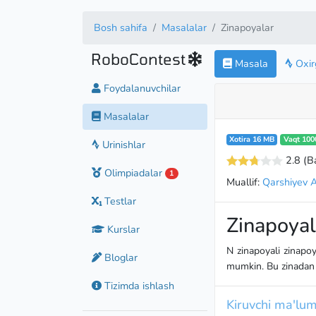
Bosh sahifa
Masalalar
Zinapoyalar
RoboContest
Masala
Oxirg
Foydalanuvchilar
Masalalar
Xotira 16 MB
Vaqt 100
Urinishlar
2.8
(B
Olimpiadalar
1
Muallif:
Qarshiyev 
Testlar
Zinapoyal
Kurslar
N zinapoyali zinapoy
Bloglar
mumkin. Bu zinadan n
Tizimda ishlash
Kiruvchi ma'lum