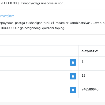
 ≤ 1 000 000), zinapoyadagi zinapoyalar soni.
motlar:
napoyadan pastga tushadigan turli xil raqamlar kombinatsiyasi. Javob b
n 1000000007 ga bo'lgandagi qoldiqni toping.
output.txt
1
13
746580045