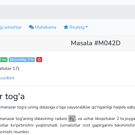
i urinishlar
Muhokama
Reyting
Masala #M042D
0 ms
Qiyinchiligi 2 %
aholar 17
)
Asadbek
 tog'a
manazar tog'a uning dalasiga o'zga sayyoraliklar qo'nganligi haqida xaba
r_1
manazar tog'aning dalasining raduisi
, va uchar likopchalar 2 ta joy
r
1
istlar ko'pirtirishni yoqtirishadi. Jurnalistlar rost gapirganini tekshiris
rinishi mumkin.