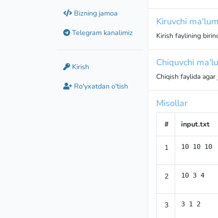
Bizning jamoa
Kiruvchi ma'lum
Telegram kanalimiz
Kirish faylining biri
Chiquvchi ma'lu
Kirish
Chiqish faylida agar
Ro'yxatdan o'tish
Misollar
#
input.txt
1
10 10 10
2
10 3 4
3
3 1 2