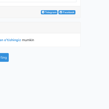
Telegram
Facebook
n o'tishingiz
mumkin
ling