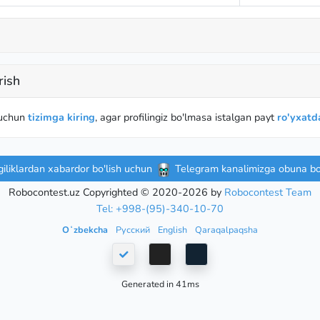
rish
 uchun
tizimga kiring
, agar profilingiz bo'lmasa istalgan payt
ro'yxatda
iliklardan xabardor bo'lish uchun
Telegram kanalimizga obuna bo'
Robocontest.uz Copyrighted © 2020-2026 by
Robocontest Team
Tel: +998-(95)-340-10-70
Oʻzbekcha
Русский
English
Qaraqalpaqsha
Generated in 41ms