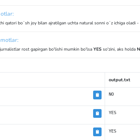
otlar:
nchi qatori boʻsh joy bilan ajratilgan uchta natural sonni oʻz ichiga oladi -
motlar:
 jurnalistlar rost gapirgan bo'lishi mumkin bo'lsa
YES
so'zini, aks holda
output.txt
NO
YES
YES