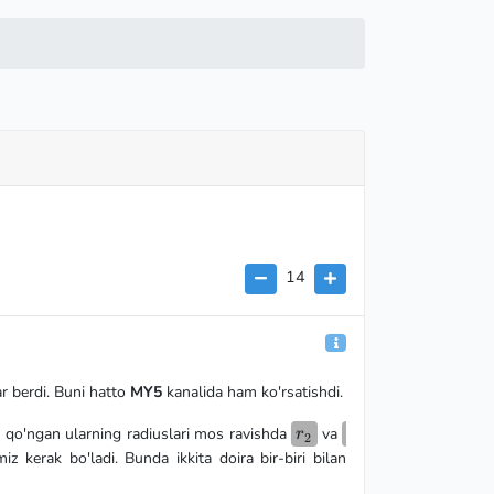
14
r berdi. Buni hatto
MY5
kanalida ham ko'rsatishdi.
r_2
r_3
ga qo'ngan ularning radiuslari mos ravishda
va
r
2
himiz kerak bo'ladi. Bunda ikkita doira bir-biri bilan