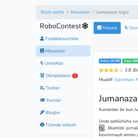
Bosh sahifa
Masalalar
Jumanazar tog'a
RoboContest
Masala
Oxirg
Foydalanuvchilar
Masalalar
Xotira 16 MB
Vaqt 100
Urinishlar
3.8
(B
Olimpiadalar
1
Muallif:
Qarshiyev 
Testlar
Jumanazar
Kurslar
Kunlardan bir kun Ju
Bloglar
Unda aytilishicha Ju
Tizimda ishlash
. Bilamizki jurnal
r
3
kesishmaydi ammo u