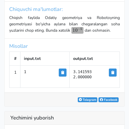
Chiquvchi ma'lumotlar:
Chiqish faylida Odatiy geometriya va Robotoyning
geometriyasi bo'yicha aylana bilan chegaralangan soha
−
5
10^{-5}
1
0
yuzlarini chop eting. Bunda xatolik
dan oshmasin.
Misollar
#
input.txt
output.txt
1
1
3.141593

2.000000
Telegram
Facebook
Yechimini yuborish