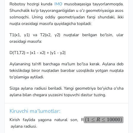
Robotoy hozirgi kunda
IMO
musobaqasiga tayyorlanmoqda.
Shunchalik ko'p tayyoranganligidan u o'z geometriyasiga asos
solmoqchi. Uning oddiy geometriyadan farqi shundaki, ikki
nuqta orasidagi masofa quyidagicha topiladi:
T1(x1, y1) va T2(x2, y2) nuqtalar berilgan bo'lsin, ular
orasidagi masofa:
D(T1,T2) = |x1 - x2| + |y1 - y2|
Aylananing ta'rifi barchaga ma'lum bo'lsa kerak. Aylana deb
tekislikdagi biror nuqtadan barobar uzoqlikda yotgan nuqtala
to'plamiga aytiladi.
Sizga aylana radiusi beriladi. Yangi geometriya bo'yicha o'sha
aylana bilan chegara yuzasini topuvchi dastur tuzing.
Kiruvchi ma'lumotlar:
(1 \le
(
1
≤
≤
10000
)
Kirish faylida yagona natural son, R
R
R \le
aylana radiusi.
10000)