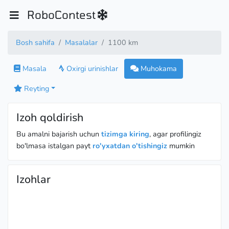
RoboContest
Bosh sahifa
Masalalar
1100 km
Masala
Oxirgi urinishlar
Muhokama
Reyting
Izoh qoldirish
Bu amalni bajarish uchun
tizimga kiring
, agar profilingiz
bo'lmasa istalgan payt
ro'yxatdan o'tishingiz
mumkin
Izohlar