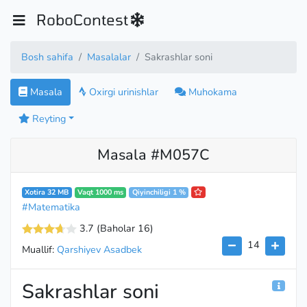
RoboContest
Bosh sahifa
Masalalar
Sakrashlar soni
Masala
Oxirgi urinishlar
Muhokama
Reyting
Masala #M057C
Xotira 32 MB
Vaqt 1000 ms
Qiyinchiligi 1 %
#Matematika
3.7
(Baholar 16
)
14
Muallif:
Qarshiyev Asadbek
Sakrashlar soni