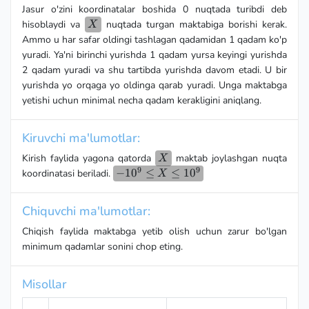
Jasur o'zini koordinatalar boshida 0 nuqtada turibdi deb
X
hisoblaydi va
nuqtada turgan maktabiga borishi kerak.
X
Ammo u har safar oldingi tashlagan qadamidan 1 qadam ko'p
yuradi. Ya'ni birinchi yurishda 1 qadam yursa keyingi yurishda
2 qadam yuradi va shu tartibda yurishda davom etadi. U bir
yurishda yo orqaga yo oldinga qarab yuradi. Unga maktabga
yetishi uchun minimal necha qadam kerakligini aniqlang.
Kiruvchi ma'lumotlar:
X
Kirish faylida yagona qatorda
maktab joylashgan nuqta
X
9
9
-10^{9}
−
1
0
≤
≤
1
0
koordinatasi beriladi.
X
\le X
\le
Chiquvchi ma'lumotlar:
10^9
Chiqish faylida maktabga yetib olish uchun zarur bo'lgan
minimum qadamlar sonini chop eting.
Misollar