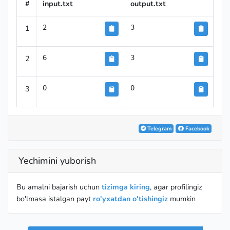
#
input.txt
output.txt
1
2
3
2
6
3
3
0
0
Telegram
Facebook
Yechimini yuborish
Bu amalni bajarish uchun
tizimga kiring
, agar profilingiz
bo'lmasa istalgan payt
ro'yxatdan o'tishingiz
mumkin