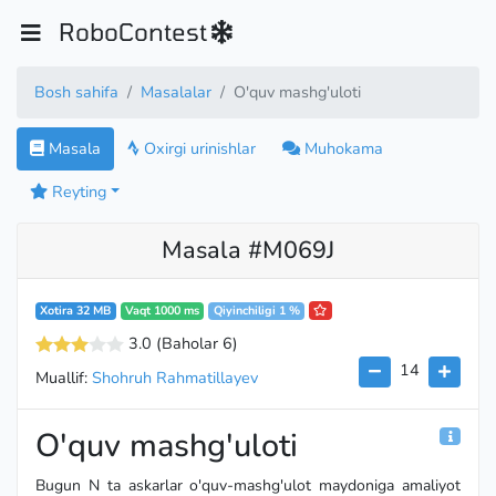
RoboContest
Bosh sahifa
Masalalar
O'quv mashg'uloti
Masala
Oxirgi urinishlar
Muhokama
Reyting
Masala #M069J
Xotira 32 MB
Vaqt 1000 ms
Qiyinchiligi 1 %
3.0
(Baholar 6
)
14
Muallif:
Shohruh Rahmatillayev
O'quv mashg'uloti
Bugun N ta askarlar o'quv-mashg'ulot maydoniga amaliyot