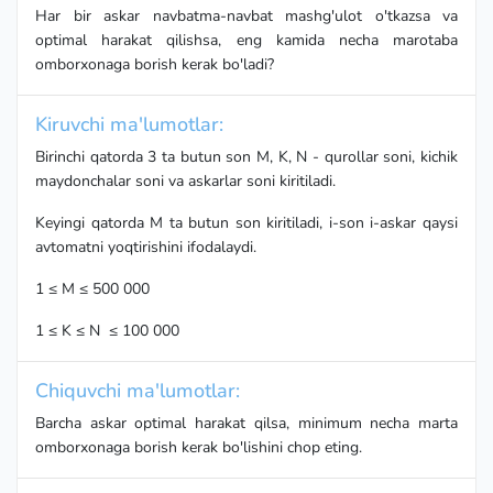
Har bir askar navbatma-navbat mashg'ulot o'tkazsa va
optimal harakat qilishsa, eng kamida necha marotaba
omborxonaga borish kerak bo'ladi?
Kiruvchi ma'lumotlar:
Birinchi qatorda 3 ta butun son M, K, N - qurollar soni, kichik
maydonchalar soni va askarlar soni kiritiladi.
Keyingi qatorda M ta butun son kiritiladi, i-son i-askar qaysi
avtomatni yoqtirishini ifodalaydi.
1 ≤ M ≤ 500 000
1 ≤ K ≤ N ≤ 100 000
Chiquvchi ma'lumotlar:
Barcha askar optimal harakat qilsa, minimum necha marta
omborxonaga borish kerak bo'lishini chop eting.