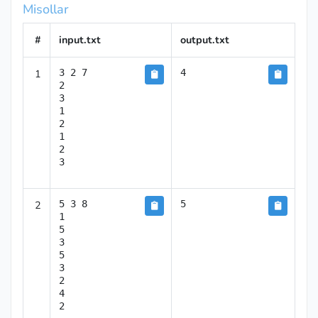
Misollar
#
input.txt
output.txt
1
3 2 7

4
2

3

1

2

1

2

3
2
5 3 8

5
1

5

3

5

3

2

4

2