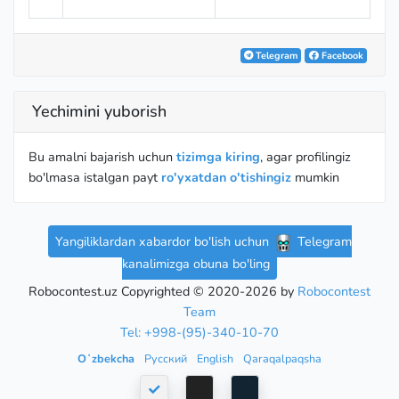
Telegram
Facebook
Yechimini yuborish
Bu amalni bajarish uchun
tizimga kiring
, agar profilingiz
bo'lmasa istalgan payt
ro'yxatdan o'tishingiz
mumkin
Yangiliklardan xabardor bo'lish uchun
Telegram
kanalimizga obuna bo'ling
Robocontest.uz Copyrighted © 2020-2026 by
Robocontest
Team
Tel: +998-(95)-340-10-70
Oʻzbekcha
Русский
English
Qaraqalpaqsha