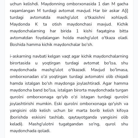
uchun kelishdi. Maydonning omborxonasida 1 dan M gacha
raqamlangan M turdagi avtomat mavjud. Har bir askar A[i]
turdagi avtomatda mashg'ulot o'tkazishni xohlaydi.
Maydonda K ta otish maydonchasi mavjud. Kichik
maydonchalarning har birida 1 kishi faqatgina bitta
avtomatdan foydalangan holda mashg'ulot o'tkaza oladi.
Boshida hamma kichik maydonchalar bo'sh.
i-askarning navbati kelgan vaqt agar kichik maydonchalarning
birortasida u yoqtirgan turdagi avtomat bo'lsa, shu
maydonchada mashg'ulot o'tkazadi. Mavjud bo'lmasa,
omborxonadan o'zi yoqtirgan turdagi avtomatni olib chiqadi
hamda istalgan bo'sh maydonga joylashtiradi. Agar hamma
maydoncha band bo'lsa, istalgan birorta maydonchada turgan
qurolni omborxonaga qo'yib o'zi istagan turdagi qurolni
joylashtirishi mumkin. Eski qurolni omborxonaga qo'yish va
yangisini olib kelish uchun bir marta borib kelish kifoya
(borishda eskisini tashlab, qaytayotganda yangisini olib
keladi). Mashg'ulotni tugatgandan so'ng, qurol shu
maydonchada qoladi.