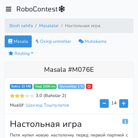
RoboContest
Bosh sahifa
Masalalar
Настольная игра
Masala
Oxirgi urinishlar
Muhokama
Reyting
Masala #M076E
Xotira 32 MB
Vaqt 2000 ms
Qiyinchiligi 1 %
3.0
(Baholar 2
)
14
Muallif:
Шахзод Тошпулатов
Настольная игра
Петя купил новую настолочку перед первой партией с