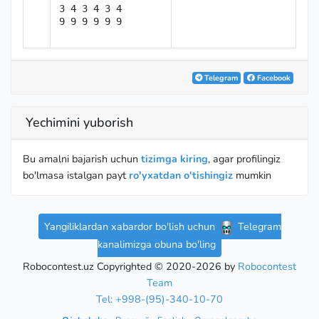
3 4 3 4 3 4

9 9 9 9 9 9
Telegram
Facebook
Yechimini yuborish
Bu amalni bajarish uchun
tizimga kiring
, agar profilingiz
bo'lmasa istalgan payt
ro'yxatdan o'tishingiz
mumkin
Yangiliklardan xabardor bo'lish uchun
Telegram
kanalimizga obuna bo'ling
Robocontest.uz Copyrighted © 2020-2026 by
Robocontest
Team
Tel: +998-(95)-340-10-70