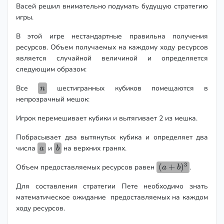
Васей решил внимательно подумать будущую стратегию
игры.
В этой игре нестандартные правильна получения
ресурсов. Объем получаемых на каждому ходу ресурсов
является случайной величиной и определяется
следующим образом:
n
Все
шестигранных кубиков помещаются в
n
непрозрачный мешок:
Игрок перемешивает кубики и вытягивает 2 из мешка.
Побрасывает два вытянутых кубика и определяет два
a
b
числа
и
на верхних гранях.
a
b
3
(a+b)^3
(
+
)
Объем предоставляемых ресурсов равен
.
a
b
Для составления стратегии Пете необходимо знать
математическое ожидание предоставляемых на каждом
ходу ресурсов.