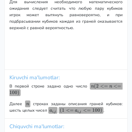
Для вычисления необходимого математического
ожидания следует считать что любую пару кубиков
игрок может вытянуть равновероятно, и при
подбрасывании кубиков каждая из граней оказывается
верхней с равной вероятностью.
Kiruvchi ma'lumotlar:
n (2
(
2
<=
<=
В первой строке задано одно число
n
n
<=
100
)
n
n
<=
Далее
строках заданы описания граней кубиков:
n
100)
a_{i,
(1
(
1
<=
<=
100
)
шесть целых чисел
.
a
a
,
,
i
j
i
j
j}
<=
a_{i,
Chiquvchi ma'lumotlar:
j}