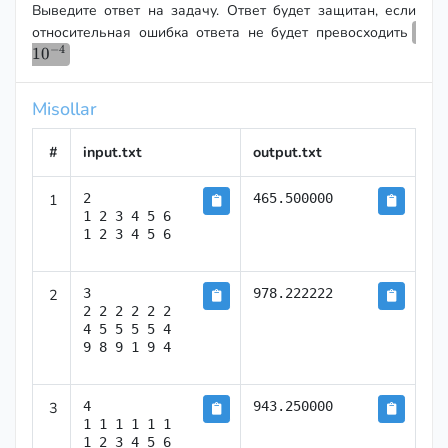
<=
Выведите ответ на задачу. Ответ будет защитан, если
100)
10^
относительная ошибка ответа не будет превосходить
−
4
1
0
Misollar
#
input.txt
output.txt
1
2

465.500000
1 2 3 4 5 6

1 2 3 4 5 6
2
3

978.222222
2 2 2 2 2 2

4 5 5 5 5 4

9 8 9 1 9 4
3
4

943.250000
1 1 1 1 1 1

1 2 3 4 5 6
