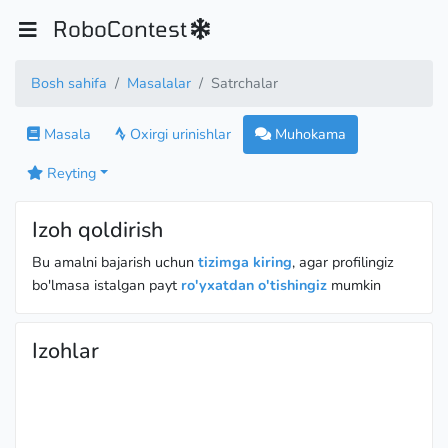
RoboContest
Bosh sahifa
Masalalar
Satrchalar
Masala
Oxirgi urinishlar
Muhokama
Reyting
Izoh qoldirish
Bu amalni bajarish uchun
tizimga kiring
, agar profilingiz
bo'lmasa istalgan payt
ro'yxatdan o'tishingiz
mumkin
Izohlar