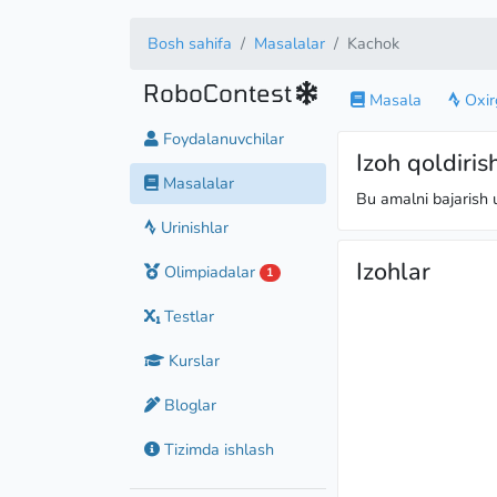
Bosh sahifa
Masalalar
Kachok
RoboContest
Masala
Oxirg
Foydalanuvchilar
Izoh qoldiris
Masalalar
Bu amalni bajarish
Urinishlar
Izohlar
Olimpiadalar
1
Testlar
Kurslar
Bloglar
Tizimda ishlash