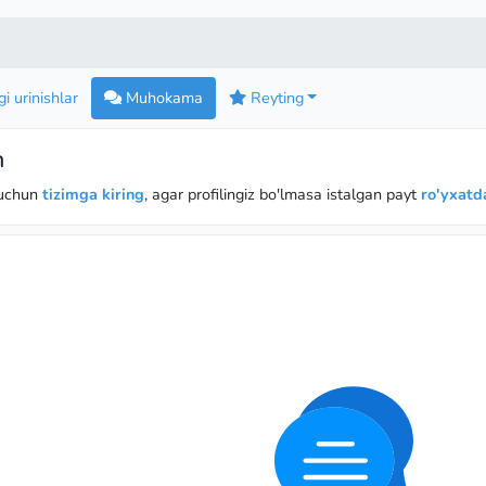
i urinishlar
Muhokama
Reyting
h
 uchun
tizimga kiring
, agar profilingiz bo'lmasa istalgan payt
ro'yxatda