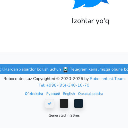
Izohlar yo'q
iliklardan xabardor bo'lish uchun
Telegram kanalimizga obuna bo'
Robocontest.uz Copyrighted © 2020-2026 by
Robocontest Team
Tel: +998-(95)-340-10-70
Oʻzbekcha
Русский
English
Qaraqalpaqsha
Generated in 26ms