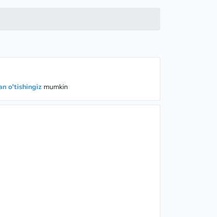
n o'tishingiz
mumkin