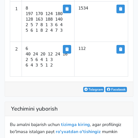
1
8

1534
197 170 124 180 
128 163 188 140

2 5 7 8 1 3 6 4

5 6 1 8 2 4 7 3
2
6

112
40 24 20 12 24 16

2 5 6 4 1 3

6 4 3 5 1 2
Telegram
Facebook
Yechimini yuborish
Bu amalni bajarish uchun
tizimga kiring
, agar profilingiz
bo'lmasa istalgan payt
ro'yxatdan o'tishingiz
mumkin