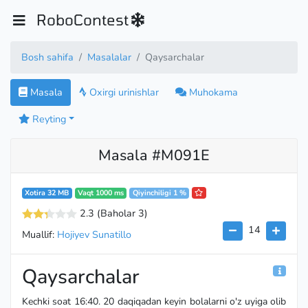
RoboContest
Bosh sahifa
Masalalar
Qaysarchalar
Masala
Oxirgi urinishlar
Muhokama
Reyting
Masala #M091E
Xotira 32 MB
Vaqt 1000 ms
Qiyinchiligi 1 %
2.3
(Baholar 3
)
14
Muallif:
Hojiyev Sunatillo
Qaysarchalar
Kechki soat 16:40. 20 daqiqadan keyin bolalarni o'z uyiga olib