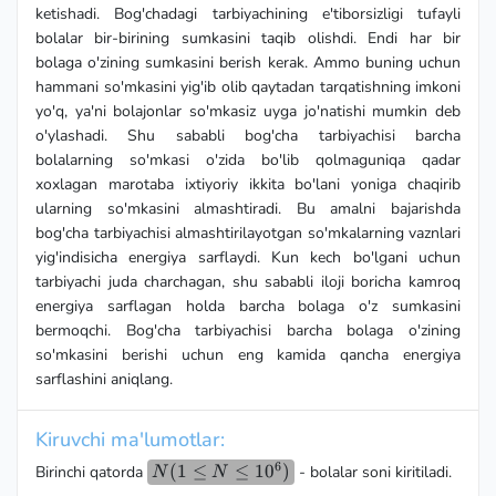
ketishadi. Bog'chadagi tarbiyachining e'tiborsizligi tufayli
bolalar bir-birining sumkasini taqib olishdi. Endi har bir
bolaga o'zining sumkasini berish kerak. Ammo buning uchun
hammani so'mkasini yig'ib olib qaytadan tarqatishning imkoni
yo'q, ya'ni bolajonlar so'mkasiz uyga jo'natishi mumkin deb
o'ylashadi. Shu sababli bog'cha tarbiyachisi barcha
bolalarning so'mkasi o'zida bo'lib qolmaguniqa qadar
xoxlagan marotaba ixtiyoriy ikkita bo'lani yoniga chaqirib
ularning so'mkasini almashtiradi. Bu amalni bajarishda
bog'cha tarbiyachisi almashtirilayotgan so'mkalarning vaznlari
yig'indisicha energiya sarflaydi. Kun kech bo'lgani uchun
tarbiyachi juda charchagan, shu sababli iloji boricha kamroq
energiya sarflagan holda barcha bolaga o'z sumkasini
bermoqchi. Bog'cha tarbiyachisi barcha bolaga o'zining
so'mkasini berishi uchun eng kamida qancha energiya
sarflashini aniqlang.
Kiruvchi ma'lumotlar:
6
N(1
(
1
≤
≤
1
0
)
Birinchi qatorda
- bolalar soni kiritiladi.
N
N
\le N