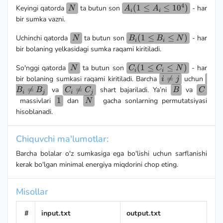
4
N
A_i(1\le
(
1
≤
≤
1
0
)
Keyingi qatorda
ta butun son
- har
\le
N
A
A
i
i
A_i \le
10^6)
bir sumka vazni.
10^4)
N
B_i(1
(
1
≤
≤
)
Uchinchi qatorda
ta butun son
- har
N
B
B
N
i
i
\le
bir bolaning yelkasidagi sumka raqami kiritiladi.
B_i
N
C_i(1\le
\le
(
1
≤
≤
)
So'nggi qatorda
ta butun son
- har
N
C
C
N
i
i
C_i \le
N)
i

=
B_i
bir bolaning sumkasi raqami kiritiladi. Barcha
uchun
i
j
N)
\neq
\ne

=
C_i

=
B
C
va
shart bajariladi. Ya’ni
va
B
B
C
C
B
C
i
j
i
j
j
B_j
\ne
1
1
N
massivlari
dan
gacha sonlarning permutatsiyasi
N
C_j
hisoblanadi.
Chiquvchi ma'lumotlar:
Barcha bolalar o'z sumkasiga ega bo'lishi uchun sarflanishi
kerak bo'lgan minimal energiya miqdorini chop eting.
Misollar
#
input.txt
output.txt