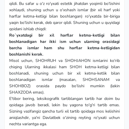
qildi. Bu safar u o'z ro'yxati estetik jihatdan yoqimli bo'lishini
xohlaydi, shuning uchun u o'xshash ismlar (bir xil harf yoki
harflar ketma-ketligi bilan boshlangan) ro'yxatda bir-biriga
yaqin bo'lishi kerak, deb qaror qildi. Shuning uchun u quyidagi
qoidani ishlab chiqdi:
Roʻyxatdagi bir xil harflar ketma-ketligi bilan
boshlanadigan har ikki ism uchun ularning orasidagi
barcha ismlar ham shu harflar ketma-ketligidan
boshlanishi kerak.
Misol uchun, SHOHRUH va SHOHJAHON ismlarini ko'rib
chiqing Ularning ikkalasi ham SHOH ketma-ketligi bilan
boshlanadi, shuning uchun bir xil ketma-ketlik bilan
boshlanadigan ismlar (masalan, SHOHSANAM va
SHOHBOZ) orasida paydo bo'lishi mumkin (lekin
SHAXZODA emas).
E'tibor bering, leksikografik tartiblangan tartib har doim bu
qoidaga javob beradi, lekin bu yagona to'g'ri tartib emas.
Sizning vazifangiz qancha turli xil tartib qoidaga mos kelishini
aniqlashdir, ya'ni Davlatbek o'zining reyting ro'yxati uchun
nechta variantga ega.