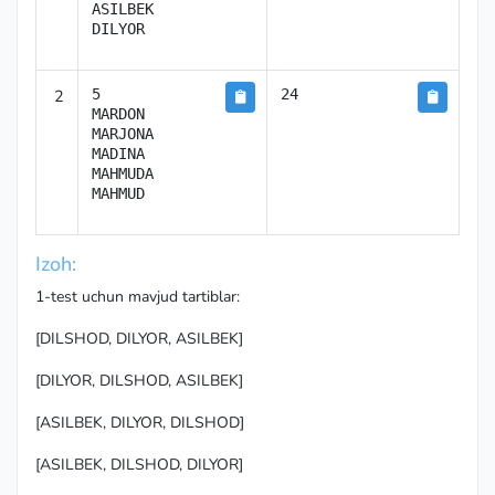
ASILBEK

DILYOR
2
5

24
MARDON

MARJONA

MADINA

MAHMUDA

MAHMUD
Izoh:
1-test uchun mavjud tartiblar:
[DILSHOD, DILYOR, ASILBEK]
[DILYOR, DILSHOD, ASILBEK]
[ASILBEK, DILYOR, DILSHOD]
[ASILBEK, DILSHOD, DILYOR]