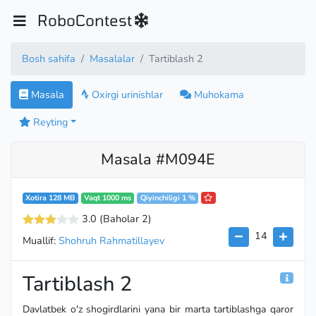
RoboContest
Bosh sahifa
Masalalar
Tartiblash 2
Masala
Oxirgi urinishlar
Muhokama
Reyting
Masala #M094E
Xotira 128 MB
Vaqt 1000 ms
Qiyinchiligi 1 %
3.0
(Baholar 2
)
14
Muallif:
Shohruh Rahmatillayev
Tartiblash 2
Davlatbek o'z shogirdlarini yana bir marta tartiblashga qaror