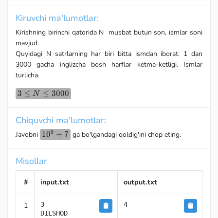
Kiruvchi ma'lumotlar:
Kirishning birinchi qatorida N musbat butun son, ismlar soni
mavjud.
Quyidagi N satrlarning har biri bitta ismdan iborat: 1 dan
3000 gacha inglizcha bosh harflar ketma-ketligi. Ismlar
turlicha.
3 ≤
3
≤
≤
3000
N
N ≤
3000
Chiquvchi ma'lumotlar:
9
10^9+7
1
0
+
7
Javobni
ga bo'lgandagi qoldig'ini chop eting.
Misollar
#
input.txt
output.txt
1
3

4
DILSHOD
